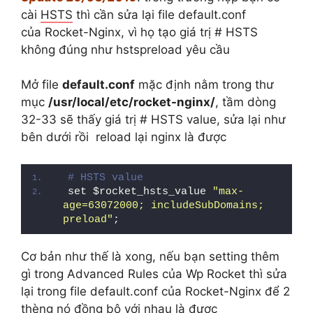
cài
HSTS
thì cần sửa lại file default.conf
của Rocket-Nginx, vì họ tạo giá trị # HSTS
không đúng như hstspreload yêu cầu
Mở file
default.conf
mặc định nằm trong thư
mục
/usr/local/etc/rocket-nginx/
, tầm dòng
32-33 sẽ thấy giá trị # HSTS value, sửa lại như
bên dưới rồi reload lại nginx là được
# HSTS value
set $rocket_hsts_value 
"max-
age=63072000; includeSubDomains; 
preload"
;
Cơ bản như thế là xong, nếu bạn setting thêm
gì trong Advanced Rules của Wp Rocket thì sửa
lại trong file default.conf của Rocket-Nginx để 2
thèng nó đồng bộ với nhau là được