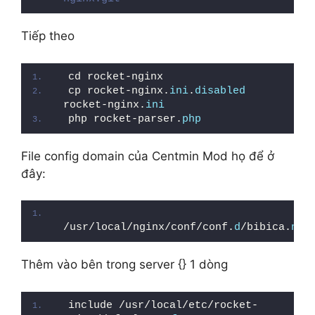
Tiếp theo
cd rocket-nginx
cp rocket-nginx.
ini
.
disabled
rocket-nginx.
ini
php rocket-parser.
php
File config domain của Centmin Mod họ để ở
đây:
/usr/local/nginx/conf/conf.
d
/bibica.
net
Thêm vào bên trong server {} 1 dòng
include /usr/local/etc/rocket-