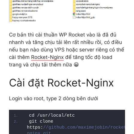
Cơ bản thì cài thuần WP Rocket vào là đã đủ
nhanh và tăng chịu tải lên rất nhiều rồi, có điều
nếu bạn nào dùng VPS hoặc server riêng có thể
cài thêm
Rocket-Nginx
để tăng tốc độ load
trang và chịu tải thêm nữa 😀
Cài đặt Rocket-Nginx
Login vào root, type 2 dòng bên dưới
cd /usr/local/etc
git clone 
https:
//github.com/maximejobin/rocket-
nginx.git