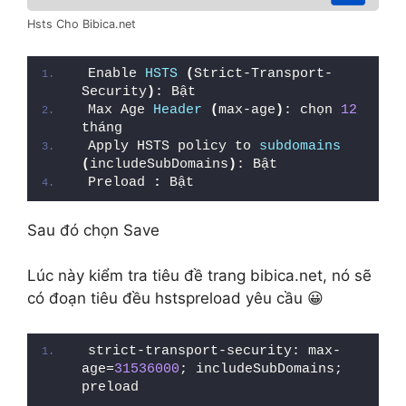
Hsts Cho Bibica.net
Enable 
HSTS
(
Strict-Transport-
Security
)
: Bật
Max Age 
Header
(
max-age
)
: chọn 
12
tháng
Apply HSTS policy to 
subdomains
(
includeSubDomains
)
: Bật
Preload 
:
 Bật
Sau đó chọn Save
Lúc này kiểm tra tiêu đề trang bibica.net, nó sẽ
có đoạn tiêu đều hstspreload yêu cầu 😀
strict-transport-security: max-
age=
31536000
; includeSubDomains; 
preload