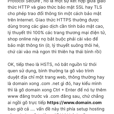
Protocol Secure”, nó là một sự kết hợp giữa giao
thức HTTP và giao thức bảo mật SSL hay TLS
cho phép trao đổi thông tin một cách bảo mật
trên Internet. Giao thức HTTPS thường được
dùng trong các giao dịch cần tính bảo mật cao,
lý thuyết thì 100% các trang thương mại điện tử,
shop online này nọ bắt buộc phải cài vào để
bảo mật thông tin (ờ, lý thuyết suông thôi hé,
chứ cài vào mà ngon thì thiên hạ thái bình rồi)
OK, tiếp theo là HSTS, nó bắt nguồn từ thói
quen sử dụng, bình thường ta gõ vào trình
duyệt địa chỉ một trang web, thông thường hay
là domain xong .com .net gì đó, hay kiểu mình
thì là gõ domain xong Ctrl + Enter để nó tự thêm
www đằng trước và .com đằng sau, chứ chẳng
ai ngồi gõ trực tiếp
https://www.domain.com
bao giờ cả …. vấn đề này thì phía setup hosting