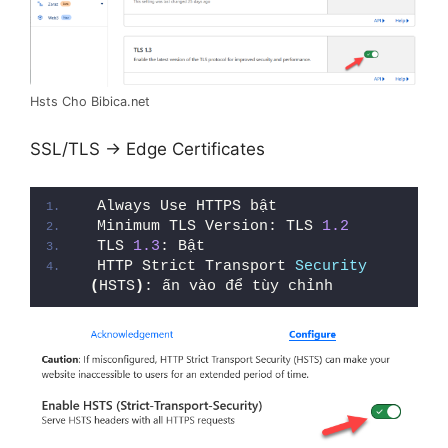
Hsts Cho Bibica.net
SSL/TLS ->
Edge Certificates
Always Use HTTPS bật
Minimum TLS Version: TLS 
1.2
TLS 
1.3
: Bật
HTTP Strict Transport 
Security
(
HSTS
)
: ấn vào để tùy chỉnh