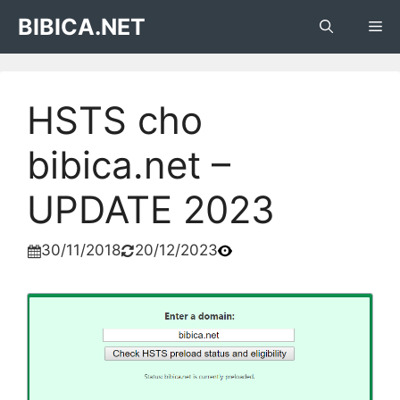
Skip
BIBICA.NET
Me
to
content
HSTS cho
bibica.net –
UPDATE 2023
30/11/2018
20/12/2023

