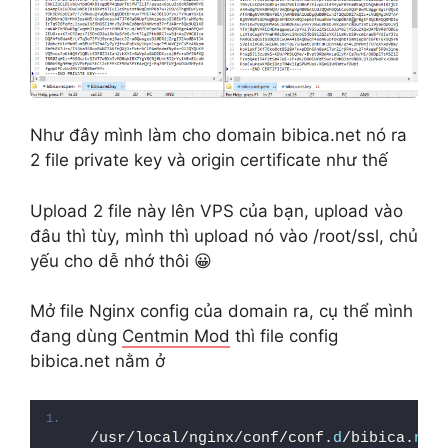
Như đây mình làm cho domain bibica.net nó ra
2 file private key và origin certificate như thế
Upload 2 file này lên VPS của bạn, upload vào
đâu thì tùy, mình thì upload nó vào /root/ssl, chủ
yếu cho dễ nhớ thôi 😀
Mở file Nginx config của domain ra, cụ thể mình
đang dùng
Centmin Mod
thì file config
bibica.net nằm ở
/usr/local/nginx/conf/conf.
d
/bibica.
net