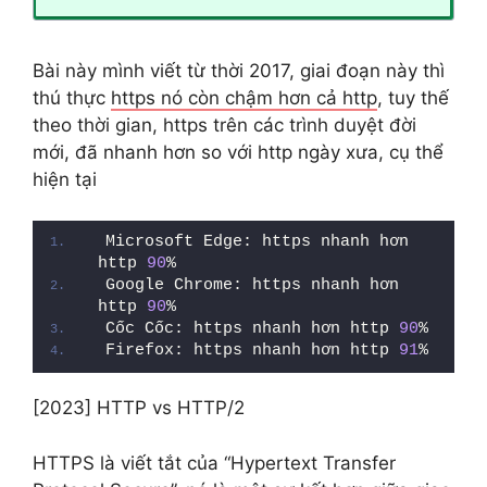
Bài này mình viết từ thời 2017, giai đoạn này thì
thú thực
https nó còn chậm hơn cả http
, tuy thế
theo thời gian, https trên các trình duyệt đời
mới, đã nhanh hơn so với http ngày xưa, cụ thể
hiện tại
Microsoft Edge: https nhanh hơn 
http 
90
%
Google Chrome: https nhanh hơn 
http 
90
%
Cốc Cốc: https nhanh hơn http 
90
%
Firefox: https nhanh hơn http 
91
%
[2023] HTTP vs HTTP/2
HTTPS là viết tắt của “Hypertext Transfer