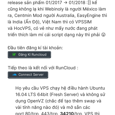
release sản phẩm 01/2017 -> 01/2018 :]] kể
cũng không lạ khi Webinoly là người México làm
ra, Centmin Mod người Australia, EasyEngine thì
là India (Ấn Độ), Việt Nam thì có VPSSIM
và HocVPS, có vẻ như mấy nước đang phát
triển thích làm mí cái script dạng này thì phải 😛
Đầu tiên đăng kí tài khoản:
Đăng Kí Runcloud
Tiếp theo là kết nối với RunCloud :
Connect Server
Họ yêu cầu VPS chạy hệ điều hành Ubuntu
16.04 LTS 64bit (Fresh Server) và không sử
dụng OpenVZ (chắc để tạo thêm swap và
vài tính năng nào đó) và mở sẵn các
port 80/tcp, 443/tcp,
34210
/tcp, VPS thì