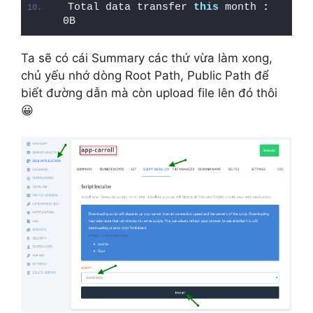
Total data transfer 
this
 month 
:
0B
Ta sẽ có cái Summary các thứ vừa làm xong,
chủ yếu nhớ dòng
Root
Path,
Public Path để
biết đường dẫn mà còn upload file lên đó thôi
😀