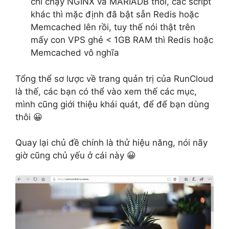
chỉ chạy NGINX và MARIADB thôi, các script
khác thì mặc định đã bật sẵn Redis hoặc
Memcached lên rồi, tuy thế nói thật trên
mấy con VPS ghẻ < 1GB RAM thì Redis hoặc
Memcached vô nghĩa
Tổng thể sơ lược về trang quản trị của RunCloud
là thế, các bạn có thể vào xem thế các mục,
mình cũng giới thiệu khái quát, để để bạn dùng
thôi 😀
Quay lại chủ đề chính là thử hiệu năng, nói nãy
giờ cũng chủ yếu ở cái này 😀