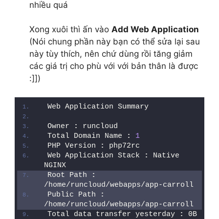
nhiều quá
Xong xuôi thì ấn vào
Add Web Application
(Nói chung phần này bạn có thể sửa lại sau
này tùy thích, nên chứ dùng rồi tăng giảm
các giá trị cho phù với với bản thân là được
:]])
Web Application Summary
Owner 
:
 runcloud
Total Domain Name 
:
1
PHP Version 
:
 php72rc
Web Application Stack 
:
 Native 
NGINX
Root Path 
:
/home/runcloud/webapps/app-carroll
Public Path 
:
/home/runcloud/webapps/app-carroll
Total data transfer yesterday 
:
 0B