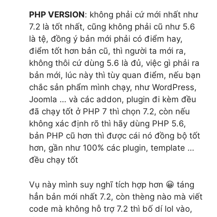
PHP VERSION
: không phải cứ mới nhất như
7.2 là tốt nhất, cũng không phải cũ như 5.6
là tệ, đồng ý bản mới phải có điểm hay,
điểm tốt hơn bản cũ, thì người ta mới ra,
không thôi cứ dùng 5.6 là đủ, việc gì phải ra
bản mới, lúc này thì tùy quan điểm, nếu bạn
chắc sản phẩm mình chạy, như WordPress,
Joomla … và các addon, plugin đi kèm đều
đã chạy tốt ở PHP 7 thì chọn 7.2, còn nếu
không xác định rõ thì hãy dùng PHP 5.6,
bản PHP cũ hơn thì được cái nó đồng bộ tốt
hơn, gần như 100% các plugin, template …
đều chạy tốt
Vụ này mình suy nghĩ tích hợp hơn 😀 táng
hẳn bản mới nhất 7.2, còn thèng nào mà viết
code mà không hỗ trợ 7.2 thì bố dí lol vào,