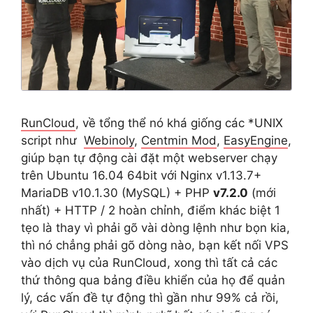
RunCloud
, về tổng thể nó khá giống các *UNIX
script như
Webinoly
,
Centmin Mod
,
EasyEngine
,
giúp bạn tự động cài đặt một webserver chạy
trên Ubuntu 16.04 64bit với Nginx v1.13.7+
MariaDB v10.1.30 (MySQL) + PHP
v7.2.0
(mới
nhất) + HTTP / 2 hoàn chỉnh, điểm khác biệt 1
tẹo là thay vì phải gõ vài dòng lệnh như bọn kia,
thì nó chẳng phải gõ dòng nào, bạn kết nối VPS
vào dịch vụ của RunCloud, xong thì tất cả các
thứ thông qua bảng điều khiển của họ để quản
lý, các vấn đề tự động thì gần như 99% cả rồi,