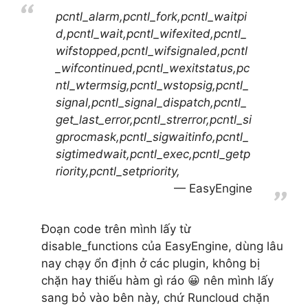
pcntl_alarm,pcntl_fork,pcntl_waitpi
d,pcntl_wait,pcntl_wifexited,pcntl_
wifstopped,pcntl_wifsignaled,pcntl
_wifcontinued,pcntl_wexitstatus,pc
ntl_wtermsig,pcntl_wstopsig,pcntl_
signal,pcntl_signal_dispatch,pcntl_
get_last_error,pcntl_strerror,pcntl_si
gprocmask,pcntl_sigwaitinfo,pcntl_
sigtimedwait,pcntl_exec,pcntl_getp
riority,pcntl_setpriority,
EasyEngine
Đoạn code trên mình lấy từ
disable_functions của EasyEngine, dùng lâu
nay chạy ổn định ở các plugin, không bị
chặn hay thiếu hàm gì ráo 😀 nên mình lấy
sang bỏ vào bên này, chứ Runcloud chặn