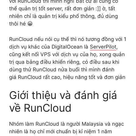
với RunCloud thì mình nghĩ bất cứ ai cũng có
thể quản trị tốt server, rất đơn giản :]] ờ, tất
nhiên chỉ là quản trị kiểu phổ thông, đủ dùng
thôi hé 😀
RunCloud nếu nói cụ thể thì nó tương đồng với 1
dịch vụ khác của DigitalOcean là
ServerPilot
,
cũng kết nối VPS với dịch vụ của họ, xong quản
trị qua bảng điều khiển riêng, có điều sau khi
dùng thử RunCloud nửa buổi thì mình đánh
giá RunCloud rất cao, hiệu năng tốt và đơn giản
Giới thiệu và đánh giá
về RunCloud
Nhóm làm RunCloud là người Malaysia và ngạc
nhiên là họ chỉ mới chuẩn bị kỉ niệm 1 năm