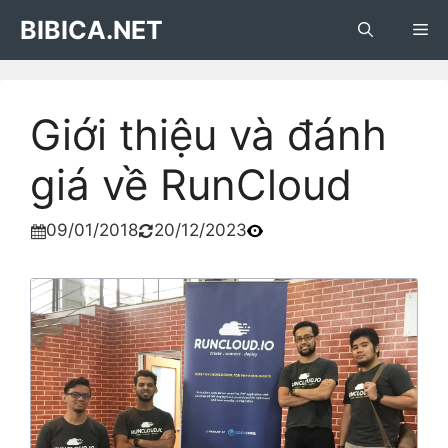
Skip
BIBICA.NET
Me
to
content
Giới thiệu và đánh
giá về RunCloud
09/01/2018
20/12/2023

