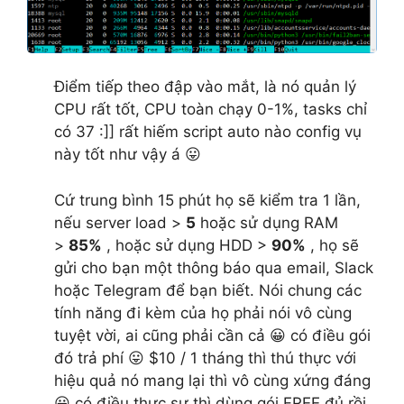
Điểm tiếp theo đập vào mắt, là nó quản lý
CPU rất tốt, CPU toàn chạy 0-1%, tasks chỉ
có 37 :]] rất hiếm script auto nào config vụ
này tốt như vậy á 😛
Cứ trung bình 15 phút họ sẽ kiểm tra 1 lần,
nếu server load >
5
hoặc sử dụng RAM
>
85%
, hoặc sử dụng HDD >
90%
, họ sẽ
gửi cho bạn một thông báo qua email, Slack
hoặc Telegram để bạn biết. Nói chung các
tính năng đi kèm của họ phải nói vô cùng
tuyệt vời, ai cũng phải cần cả 😀 có điều gói
đó trả phí 😛 $10 / 1 tháng thì thú thực với
hiệu quả nó mang lại thì vô cùng xứng đáng
😀 có điều thực sự thì dùng gói FREE đủ rồi,