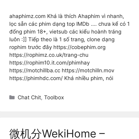
ahaphimz.com Khá là thích Ahaphim vì nhanh,
lọc sẵn các phim dạng top IMDb …. chưa kể có 1
đống phim 18+, vietsub các kiểu hoành tráng
luôn :]] Tiếp theo là 1 số trang, clone dạng
rophim trước đây https://cobephim.org
https://rophimz.co.uk/trang-chu
https://rophim10.it.com/phimhay
https://motchillba.cc https://motchilln.mov
https://phimhdc.com/ Khá nhiều phim, nói
Categories
Chat Chit
,
Toolbox
微机分WekiHome –