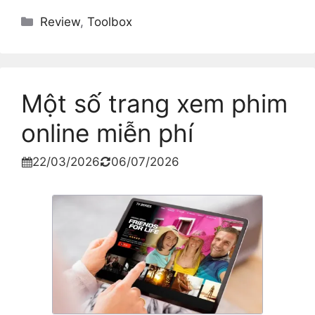
Categories
Review
,
Toolbox
Một số trang xem phim
online miễn phí
22/03/2026
06/07/2026

