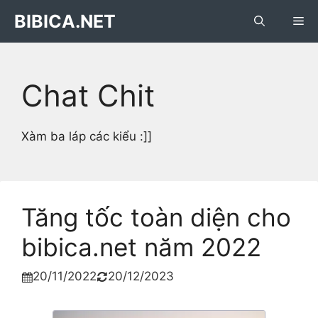
Skip
BIBICA.NET
Me
to
content
Chat Chit
Xàm ba láp các kiểu :]]
Tăng tốc toàn diện cho
bibica.net năm 2022
20/11/2022
20/12/2023

