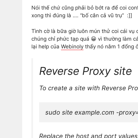
Nói thế chứ cũng phải bỏ bớt ra để coi con
xong thì đúng là …. “bố cân cả vũ trụ” :]]
Tình cờ là bữa giờ luôn mún thử coi cái vụ
chúng chỉ phức tạp quá 😀 vì thường làm cá
lại help của
Webinoly
thấy nó nằm 1 đống ở
Reverse Proxy site
To create a site with Reverse Pro
sudo site example.com -proxy
Replace the
host
and
port
values