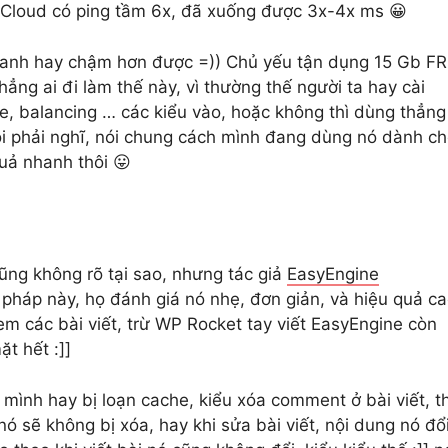
pCloud có ping tầm 6x, đã xuống được 3x-4x ms 😀
 nhanh hay chậm hơn được =)) Chủ yếu tận dụng 15 Gb F
ẳng ai đi làm thế này, vì thường thế người ta hay cài
, balancing … các kiểu vào, hoặc không thì dùng thẳng
i phải nghĩ, nói chung cách mình đang dùng nó dành c
quả nhanh thôi 😛
ũng không rõ tại sao, nhưng tác giả
EasyEngine
háp này, họ đánh giá nó nhẹ, đơn giản, và hiệu quả ca
em các bài viết, trừ WP Rocket tay viết EasyEngine còn
ặt hết :]]
 mình hay bị loạn cache, kiểu xóa comment ở bài viết, th
 sẽ không bị xóa, hay khi sửa bài viết, nội dung nó đổ