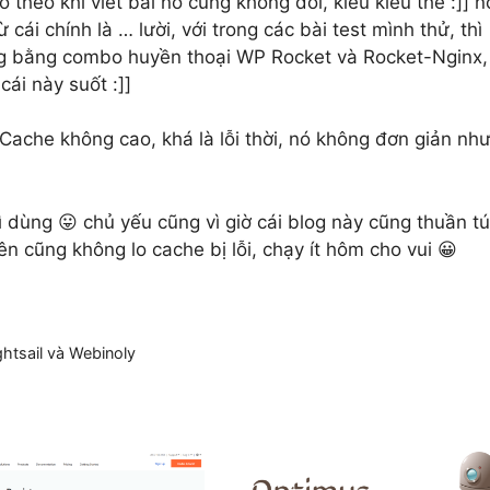
eo theo khi viết bài nó cũng không đổi, kiểu kiểu thế :]] n
cái chính là … lười, với trong các bài test mình thử, thì
ng bằng combo huyền thoại WP Rocket và Rocket-Nginx,
cái này suốt :]]
Cache không cao, khá là lỗi thời, nó không đơn giản nh
ì dùng 😛 chủ yếu cũng vì giờ cái blog này cũng thuần t
nên cũng không lo cache bị lỗi, chạy ít hôm cho vui 😀
htsail và Webinoly