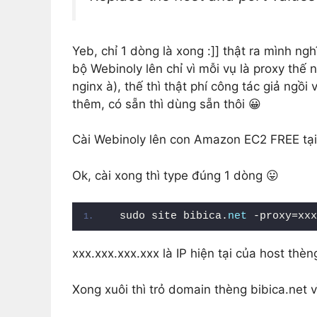
Yeb, chỉ 1 dòng là xong :]] thật ra mình nghĩ
bộ Webinoly lên chỉ vì mỗi vụ là proxy thế n
nginx à), thế thì thật phí công tác giả ngồi
thêm, có sẵn thì dùng sẵn thôi 😀
Cài Webinoly lên con Amazon EC2 FREE tại v
Ok, cài xong thì type đúng 1 dòng 😛
sudo site bibica.
net
 -proxy=xxx
xxx.xxx.xxx.xxx là IP hiện tại của host thè
Xong xuôi thì trỏ domain thèng bibica.net