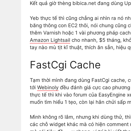
Kết quả giờ thèng bibica.net đang dùng U
Yeb thực tế thì cũng chẳng ai nhìn ra nó
băng thông con EC2 thôi, nói chung cũng ch
thêm Varnish hoặc 1 vài phương pháp cache
Amazon Lightsail
cho nhanh, $5 tháng, khỏ
tay nào mù tịt kĩ thuật, thích ăn sẵn, hiệu 
FastCgi Cache
Tạm thời mình đang dùng FastCgi cache, c
tới
Webinoly
đều đánh giá cực cao phương p
thực tế thì khi vào forum của EasyEngine x
muốn tìm hiểu 1 tẹo, còn lại hắn chửi sấp m
Mình không rõ lắm, nhưng khi dùng thử, thì
các chỗ widget khác mà có hiện comment nó