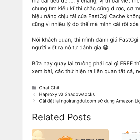
mà cái tiêu đề …. y chang, vị trí bài viết th
chung tìm kiểu kĩ thì chắc cũng được, cơ mừ 
hiệu năng chịu tải của FastCgi Cache khô
cũng vì nhiều lý do thế mà mình cài rồi xóa 
Nói khách quan, thì mình đánh giá FastCgi 
người viết ra nó tự đánh giá 😀
Bữa nay quay lại trường phái cái gì FREE th
xem bài, các thứ hiện ra liên quan tắt cả, 
Categories
Chat Chit
Haproxy và Shadowsocks
Cài đặt lại ngoirungdui.com sử dụng Amazon Lig
Related Posts