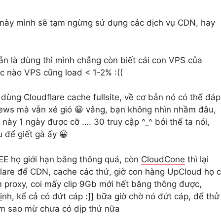
us này mình sẽ tạm ngừng sử dụng các dịch vụ CDN, hay
iản là dùng thì mình chẳng còn biết cái con VPS của
c nào VPS cũng load < 1-2% :((
 dùng Cloudflare cache fullsite, về cơ bản nó có thể đáp
iews mà vẫn xé gió 😀 vâng, bạn không nhìn nhầm đâu,
g này 1 ngày được cỡ …. 30 truy cập ^_^ bởi thế ta nói,
 để giết gà ấy 😀
REE họ giới hạn băng thông quá, còn
CloudCone
thì lại
flare để CDN, cache các thứ, giờ con hàng UpCloud họ 
 proxy, coi mấy clip 9Gb mới hết băng thông được,
nh, kể cả có đứt cáp :]] bữa giờ chờ nó đứt cáp, để thử
àm sao mừ chưa có dịp thử nữa