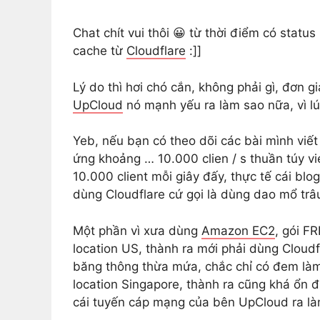
Chat chít vui thôi 😀 từ thời điểm có stat
cache từ
Cloudflare
:]]
Lý do thì hơi chó cắn, không phải gì, đơn g
UpCloud
nó mạnh yếu ra làm sao nữa, vì lú
Yeb, nếu bạn có theo dõi các bài mình viết
ứng khoảng … 10.000 clien / s thuần túy v
10.000 client mỗi giây đấy, thực tế cái blo
dùng Cloudflare cứ gọi là dùng dao mổ trâu
Một phần vì xưa dùng
Amazon EC2
, gói F
location US, thành ra mới phải dùng Cloud
băng thông thừa mứa, chắc chỉ có đem làm
location Singapore, thành ra cũng khá ổn đị
cái tuyến cáp mạng của bên UpCloud ra l