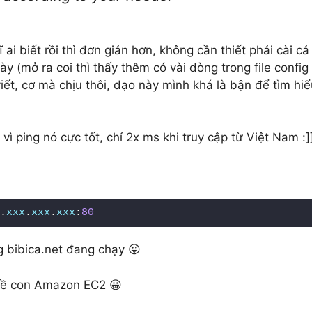
 ai biết rồi thì đơn giản hơn, không cần thiết phải cài cả
ày (mở ra coi thì thấy thêm có vài dòng trong file config
 viết, cơ mà chịu thôi, dạo này mình khá là bận để tìm hi
ì ping nó cực tốt, chỉ 2x ms khi truy cập từ Việt Nam :]
.
xxx
.
xxx
.
xxx
:
80
ng bibica.net đang chạy 😛
 về con Amazon EC2 😀