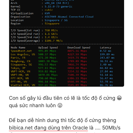
Con số gây lú đầu tiên có lẽ là tốc độ ổ cứng 😀
quá sức nhanh luôn 😛
Để bạn dễ hình dung thì tốc độ ổ cứng thèng
bibica.net đang dùng trên Oracle
là …. 50Mb/s