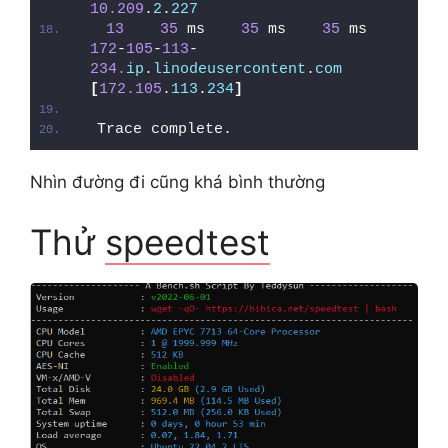
10.209
.
2
.
227
13
35
 ms    
35
 ms    
35
 ms  
172
-
105
-
113
-
234.
ip
.
linodeusercontent
.
com
[
172.105
.
113
.
234
]
Trace complete.
Nhìn đường đi cũng khá bình thường
Thử
speedtest