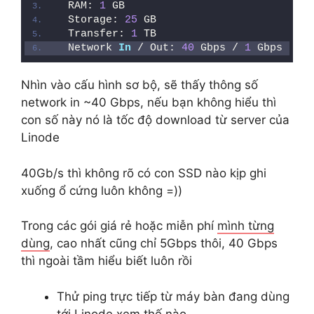
RAM: 
1
 GB
Storage: 
25
 GB
Transfer: 
1
 TB
Network 
In
 / Out: 
40
 Gbps / 
1
 Gbps
Nhìn vào cấu hình sơ bộ, sẽ thấy thông số
network in ~40 Gbps, nếu bạn không hiểu thì
con số này nó là tốc độ download từ server của
Linode
40Gb/s thì không rõ có con SSD nào kịp ghi
xuống ổ cứng luôn không =))
Trong các gói giá rẻ hoặc miễn phí
mình từng
dùng
, cao nhất cũng chỉ 5Gbps thôi, 40 Gbps
thì ngoài tầm hiểu biết luôn rồi
Thử ping trực tiếp từ máy bàn đang dùng
tới Linode xem thế nào