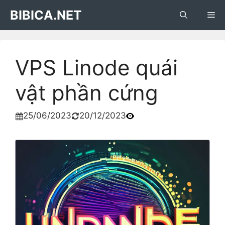
Skip
BIBICA.NET
Me
to
content
VPS Linode quái
vật phần cứng
25/06/2023
20/12/2023

