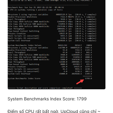
System Benchmarks Index Score: 1799
Điểm số CPU rất bất ngờ, UpCloud cũng chỉ ~