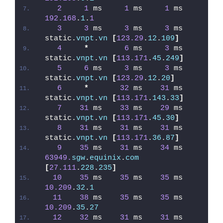
2
1
 ms     
1
 ms     
1
 ms  
192.168
.
1
.
1
3
3
 ms     
3
 ms     
3
 ms  
static.
vnpt
.
vn
[
123.29
.
12
.
109
]
4
*
6
 ms     
3
 ms  
static.
vnpt
.
vn
[
113.171
.
45
.
249
]
5
6
 ms     
3
 ms     
3
 ms  
static.
vnpt
.
vn
[
123.29
.
12
.
20
]
6
*
32
 ms    
31
 ms  
static.
vnpt
.
vn
[
113.171
.
143
.
33
]
7
31
 ms    
33
 ms    
29
 ms  
static.
vnpt
.
vn
[
113.171
.
45
.
30
]
8
31
 ms    
31
 ms    
31
 ms  
static.
vnpt
.
vn
[
113.171
.
36
.
87
]
9
35
 ms    
31
 ms    
34
 ms  
63949.
sgw
.
equinix
.
com
[
27.111
.
228
.
235
]
10
35
 ms    
35
 ms    
35
 ms  
10.209
.
32
.
1
11
38
 ms    
35
 ms    
35
 ms  
10.209
.
35
.
27
12
32
 ms    
31
 ms    
31
 ms  