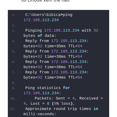
C:\Users\bibica
>
ping 
172.105
.
113
.
234
Pinging 
172.105
.
113
.
234
 with 
32
bytes 
of
 data:
Reply from 
172.105
.
113
.
234
: 
bytes=
32
 time=35ms TTL=
54
Reply from 
172.105
.
113
.
234
: 
bytes=
32
 time=38ms TTL=
54
Reply from 
172.105
.
113
.
234
: 
bytes=
32
 time=36ms TTL=
54
Reply from 
172.105
.
113
.
234
: 
bytes=
32
 time=34ms TTL=
54
Ping statistics 
for
172.105
.
113
.
234
:
    Packets: Sent = 
4
, Received = 
4
, Lost = 
0
(
0
% loss
)
,
Approximate round trip times 
in
milli-seconds: