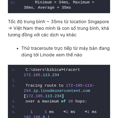
    Minimum = 34ms, Maximum = 
38ms, Average = 35ms
Tốc độ trung bình ~ 35ms từ location Singapore
-> Việt Nam theo mình là con số trung bình, khá
tương đồng với các dịch vụ khác
Thử traceroute trực tiếp từ máy bàn đang
dùng tới Linode xem thế nào
C:\Users\bibica
>
tracert 
172.105
.
113
.
234
Tracing route to 
172
-
105
-
113
-
234.
ip
.
linodeusercontent
.
com
[
172.105
.
113
.
234
]
over a maximum 
of
30
 hops:
1
1
 ms    
<
1
 ms    
<
1
 ms  
192.168
.
0
.
1