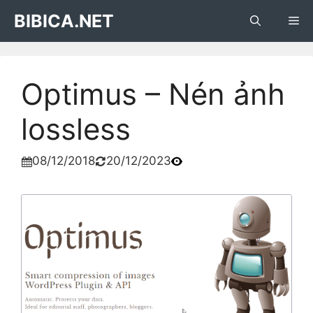
Skip
BIBICA.NET
Me
to
content
Optimus – Nén ảnh
lossless
08/12/2018
20/12/2023

