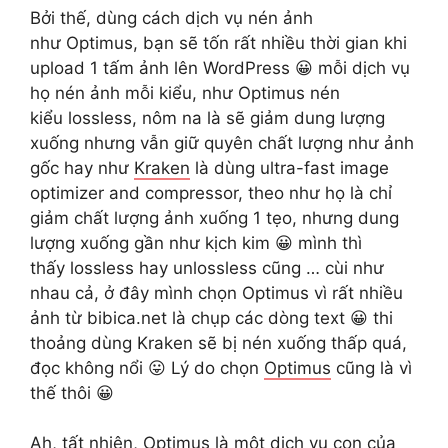
Bởi thế, dùng cách dịch vụ nén ảnh
như Optimus, bạn sẽ tốn rất nhiều thời gian khi
upload 1 tấm ảnh lên WordPress 😀 mỗi dịch vụ
họ nén ảnh mỗi kiểu, như Optimus nén
kiểu lossless, nôm na là sẽ giảm dung lượng
xuống nhưng vẫn giữ quyên chất lượng như ảnh
gốc hay như
Kraken
là dùng ultra-fast image
optimizer and compressor, theo như họ là chỉ
giảm chất lượng ảnh xuống 1 tẹo, nhưng dung
lượng xuống gần như kịch kim 😀 mình thì
thấy lossless hay unlossless cũng … cùi như
nhau cả, ở đây mình chọn Optimus vì rất nhiều
ảnh từ bibica.net là chụp các dòng text 😀 thi
thoảng dùng Kraken sẽ bị nén xuống thấp quá,
đọc không nổi 😛 Lý do chọn
Optimus
cũng là vì
thế thôi 😀
Ah, tất nhiên,
Optimus
là một dịch vụ con của