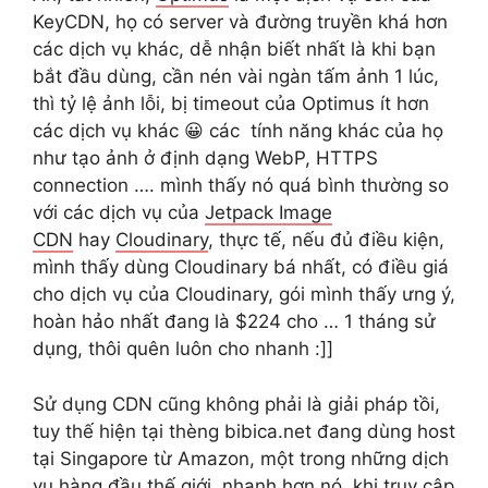
KeyCDN, họ có server và đường truyền khá hơn
các dịch vụ khác, dễ nhận biết nhất là khi bạn
bắt đầu dùng, cần nén vài ngàn tấm ảnh 1 lúc,
thì tỷ lệ ảnh lỗi, bị timeout của Optimus ít hơn
các dịch vụ khác 😀 các tính năng khác của họ
như tạo ảnh ở định dạng WebP, HTTPS
connection …. mình thấy nó quá bình thường so
với các dịch vụ của
Jetpack Image
CDN
hay
Cloudinary
, thực tế, nếu đủ điều kiện,
mình thấy dùng Cloudinary bá nhất, có điều giá
cho dịch vụ của Cloudinary, gói mình thấy ưng ý,
hoàn hảo nhất đang là $224 cho … 1 tháng sử
dụng, thôi quên luôn cho nhanh :]]
Sử dụng CDN cũng không phải là giải pháp tồi,
tuy thế hiện tại thèng bibica.net đang dùng host
tại Singapore từ Amazon, một trong những dịch
vụ hàng đầu thế giới, nhanh hơn nó, khi truy cập