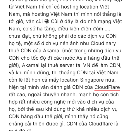
từ Việt Nam thì chỉ có hosting location Việt
Nam, mà hosting Việt Nam thì mình nói thẳng là
tới giờ, vẫn cùi 😀 Cùi ở đây là do nhà mạng Việt
Nam, cơ sở hạ tầng, điều kiện điện đóm ….
chưa đạt, chứ không phải do các dịch vụ CDN
họ tệ, một số dịch vụ nén ảnh như Cloudinary
thuê CDN của Akamai (một trong những dịch vụ
CDN cho tốc độ đi các nước Asia hàng đầu thế
giới), Akamai lại thuê server tại VN để làm CDN,
và khi mình dùng, thi thoảng CDN tại Việt Nam
còn lê lết hơn cả mấy location Singapore nữa,
hiện tại mình vẫn đánh giá CDN của
CloudFlare
rất cao, ngoài chuyện nhanh, mạnh họ còn tích
hợp rất nhiều công nghệ mới vào dịch vụ của
họ, bởi thế sau khi dùng thử khá nhiều dịch vụ
CDN hàng đầu thế giới, mình thấy nó cũng
chẳng cải thiện được gì, CDN của Cloudflare là
quá đủ :]]