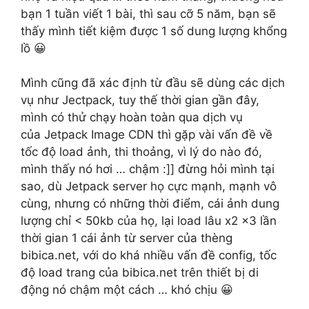
bạn 1 tuần viết 1 bài, thì sau cỡ 5 năm, bạn sẽ
thấy mình tiết kiệm được 1 số dung lượng khổng
lồ 😀
Mình cũng đã xác định từ đầu sẽ dùng các dịch
vụ như Jectpack, tuy thế thời gian gần đây,
mình có thử chạy hoàn toàn qua dịch vụ
của Jetpack Image CDN thì gặp vài vấn đề về
tốc độ load ảnh, thi thoảng, vì lý do nào đó,
mình thấy nó hơi … chậm :]] đừng hỏi mình tại
sao, dù Jetpack server họ cực mạnh, mạnh vô
cùng, nhưng có những thời điểm, cái ảnh dung
lượng chỉ < 50kb của họ, lại load lâu x2 x3 lần
thời gian 1 cái ảnh từ server của thèng
bibica.net, với do khá nhiều vấn đề config, tốc
độ load trang của bibica.net trên thiết bị di
động nó chậm một cách … khó chịu 😀