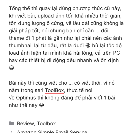
Tổng thể thì quay lại dùng phương thức cũ này,
khi viết bài, upload ảnh tốn khá nhiều thời gian,
tốn dung lượng ổ cứng, về lâu dài cũng không là
giải pháp tốt, nói chung bạn chỉ cần … đổi
theme đi 1 phát là gần như lại phải nén các ảnh
thumbnail lại từ đầu, rất là đuối 😀 bù lại tốc độ
load ảnh hiện tại mình khá hài lòng, cả trên PC
hay các thiết bị di động đều nhanh và ổn định
😀
Bài này thì cũng viết cho … có viết thôi, vì nó
nằm trong seri
ToolBox
, thực tế nói
về
Optimus
thì không đáng để phải viết 1 bài
như thế này 😛
Categories
Review
,
Toolbox
Amazon Simple Email Service