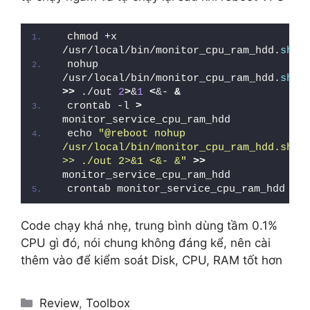
chmod +x 
/usr/local/bin/monitor_cpu_ram_hdd.
sh
nohup 
/usr/local/bin/monitor_cpu_ram_hdd.
sh
>>
 ./out 
2
>
&
1
<
&- 
&
crontab -l 
>
monitor_service_cpu_ram_hdd
echo 
"@reboot nohup 
/usr/local/bin/monitor_cpu_ram_hdd.sh 
>> ./out 2>&1 <&- &"
>>
monitor_service_cpu_ram_hdd
crontab monitor_service_cpu_ram_hdd
Code chạy khá nhẹ, trung bình dùng tầm 0.1%
CPU gì đó, nói chung không đáng kể, nên cài
thêm vào để kiểm soát Disk, CPU, RAM tốt hơn
Categories
Review
,
Toolbox