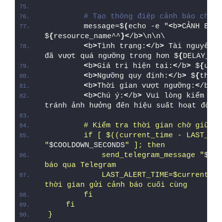
# Tạo thông điệp cảnh báo chi t
        message=$
(
echo -e "
<
b
>
CẢNH BÁO 
$
{
resource_name^^
}<
/b
>
\n\n\
<
b
>
Tình trạng:
<
/b
>
 Tài nguyên $
đã vượt quá ngưỡng trong hơn $
{
DELAY_SE
<
b
>
Giá trị hiện tại:
<
/b
>
 $
{
usag
<
b
>
Ngưỡng quy định:
<
/b
>
 $
{
thres
<
b
>
Thời gian vượt ngưỡng:
<
/b
>
 $
<
b
>
Chú ý:
<
/b
>
 Vui lòng kiểm tra
tránh ảnh hưởng đến hiệu suất hoạt động
        # Kiểm tra thời gian chờ giữa c
        if [ $((current_time - LAST_ALE
"
$COOLDOWN_SECONDS
" ]; then
            send_telegram_message "
$mes
báo qua Telegram
            LAST_ALERT_TIME=$current_ti
thời gian gửi cảnh báo cuối cùng
        fi
    fi
}