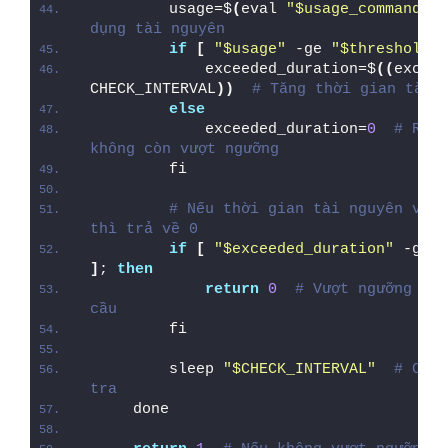
        usage=$
(
eval 
"$usage_command"
)
dụng tài nguyên
if
[
"$usage"
 -ge 
"$threshold"
            exceeded_duration=$
((
exceed
CHECK_INTERVAL
))
# Tăng thời gian tài 
else
            exceeded_duration=
0
# Rese
không còn vượt ngưỡng
        fi
# Nếu thời gian tài nguyên vượt
thì trả về 0
if
[
"$exceeded_duration"
 -ge 
"
]
; 
then
return
0
# Vượt ngưỡng tro
cầu
        fi
        sleep 
"$CHECK_INTERVAL"
# Chờ 
tra
    done