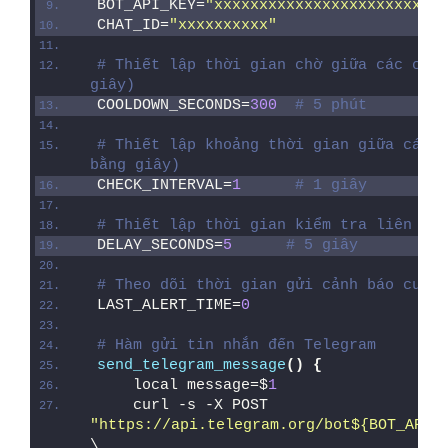
BOT_API_KEY=
"xxxxxxxxxxxxxxxxxxxxxxxx"
CHAT_ID=
"xxxxxxxxxx"
# Thiết lập thời gian chờ giữa các cảnh
giây)
COOLDOWN_SECONDS=
300
# 5 phút
# Thiết lập khoảng thời gian giữa các l
bằng giây)
CHECK_INTERVAL=
1
# 1 giây
# Thiết lập thời gian kiểm tra liên tục
DELAY_SECONDS=
5
# 5 giây
# Theo dõi thời gian gửi cảnh báo cuối 
LAST_ALERT_TIME=
0
# Hàm gửi tin nhắn đến Telegram
send_telegram_message
()
{
    local message=$
1
    curl -s -X POST 
"https://api.telegram.org/bot${BOT_API_
\