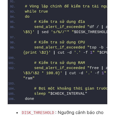
# Vòng lặp chính để kiểm tra tài nguyên
while true
do
    # Kiểm tra sử dụng đĩa
    send_alert_if_exceeded "
df / 
|
 awk 
\$5}'
|
 sed 
's/%//'
" "
$DISK_THRESHOLD
" 
    # Kiểm tra sử dụng CPU
    send_alert_if_exceeded "
top -b -n 
1
{print \$2}'
|
 cut -d 
'.'
 -f 
1
" "
$CPU_T
    # Kiểm tra sử dụng RAM
    send_alert_if_exceeded "
free 
|
 awk 
\$3/\$2 * 100.0}'
|
 cut -d 
'.'
 -f 
1
" "
$
"
ram
"
    # Đợi một khoảng thời gian trước kh
    sleep "
$CHECK_INTERVAL"
done
: Ngưỡng cảnh báo cho
DISK_THRESHOLD