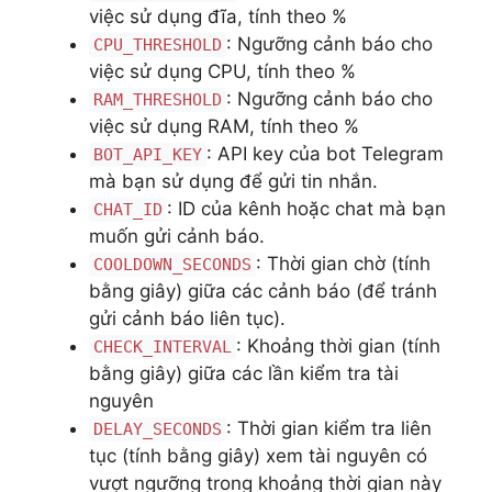
việc sử dụng đĩa, tính theo %
: Ngưỡng cảnh báo cho
CPU_THRESHOLD
việc sử dụng CPU, tính theo %
: Ngưỡng cảnh báo cho
RAM_THRESHOLD
việc sử dụng RAM, tính theo %
: API key của bot Telegram
BOT_API_KEY
mà bạn sử dụng để gửi tin nhắn.
: ID của kênh hoặc chat mà bạn
CHAT_ID
muốn gửi cảnh báo.
: Thời gian chờ (tính
COOLDOWN_SECONDS
bằng giây) giữa các cảnh báo (để tránh
gửi cảnh báo liên tục).
: Khoảng thời gian (tính
CHECK_INTERVAL
bằng giây) giữa các lần kiểm tra tài
nguyên
: Thời gian kiểm tra liên
DELAY_SECONDS
tục (tính bằng giây) xem tài nguyên có
vượt ngưỡng trong khoảng thời gian này