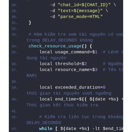
        -d 
"chat_id=${CHAT_ID}"
 \
        -d 
"text=${message}"
 \
        -d 
"parse_mode=HTML"
}
# Hàm kiểm tra xem tài nguyên có vượt n
trong DELAY_SECONDS không
check_resource_usage
()
{
    local usage_command=$
1
# Lệnh để l
dụng tài nguyên
    local threshold=$
2
# Ngưỡng cả
    local resource_name=$
3
# Tên tài n
RAM)
    local exceeded_duration=
0
# 
thời gian tài nguyên vượt ngưỡng
    local end_time=$
((
 $
(
date +%s
)
 + DE
Thời gian kết thúc kiểm tra
# Kiểm tra liên tục trong khoảng th
DELAY_SECONDS
while
[
 $
(
date +%s
)
 -lt $end_time 
]