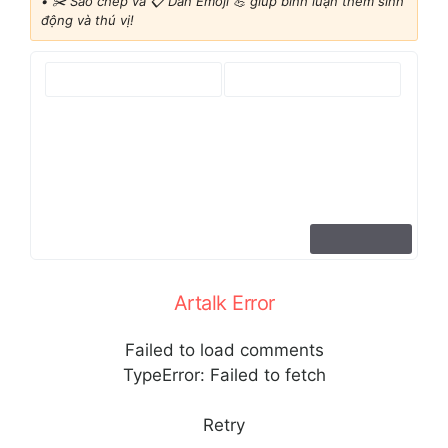
•
✂️ Sao chép và 📋 Dán Emoji 💪 giúp bình luận thêm sinh
động và thú vị!
Artalk Error
Failed to load comments
TypeError: Failed to fetch
Retry