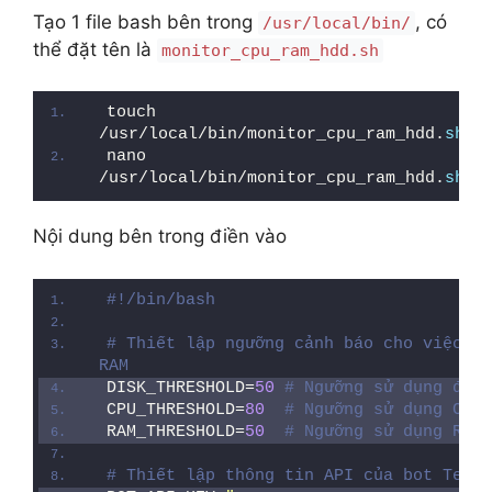
Tạo 1 file bash bên trong
, có
/usr/local/bin/
thể đặt tên là
monitor_cpu_ram_hdd.sh
touch 
/usr/local/bin/monitor_cpu_ram_hdd.
sh
nano 
/usr/local/bin/monitor_cpu_ram_hdd.
sh
Nội dung bên trong điền vào
#!/bin/bash
# Thiết lập ngưỡng cảnh báo cho việc sử
RAM
DISK_THRESHOLD=
50
# Ngưỡng sử dụng đĩa 
CPU_THRESHOLD=
80
# Ngưỡng sử dụng CPU 
RAM_THRESHOLD=
50
# Ngưỡng sử dụng RAM 
# Thiết lập thông tin API của bot Teleg