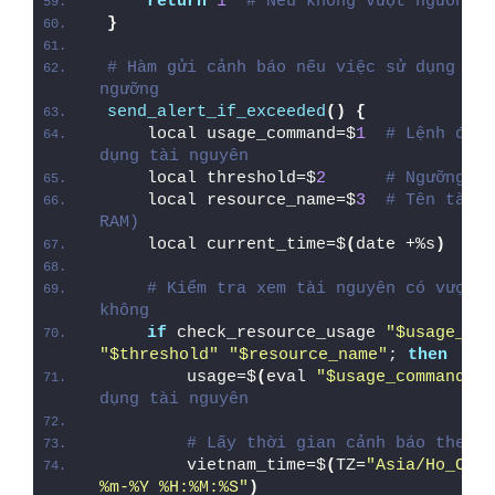
return
1
# Nếu không vượt ngưỡng đ
}
# Hàm gửi cảnh báo nếu việc sử dụng tài
ngưỡng
send_alert_if_exceeded
()
{
    local usage_command=$
1
# Lệnh để l
dụng tài nguyên
    local threshold=$
2
# Ngưỡng cả
    local resource_name=$
3
# Tên tài n
RAM)
    local current_time=$
(
date +%s
)
# T
# Kiểm tra xem tài nguyên có vượt n
không
if
 check_resource_usage 
"$usage_com
"$threshold"
"$resource_name"
; 
then
        usage=$
(
eval 
"$usage_command"
)
dụng tài nguyên
# Lấy thời gian cảnh báo theo m
        vietnam_time=$
(
TZ=
"Asia/Ho_Chi_
%m-%Y %H:%M:%S"
)