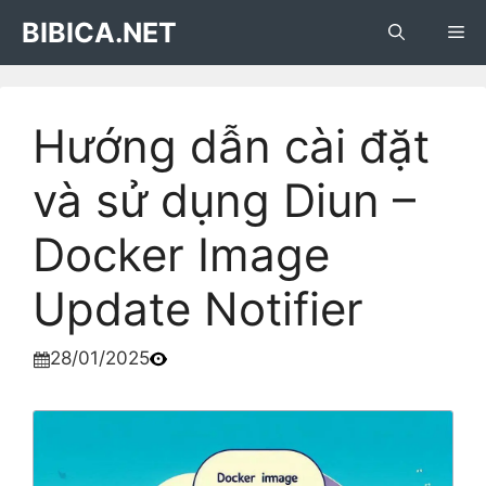
Skip
BIBICA.NET
Me
to
content
Hướng dẫn cài đặt
và sử dụng Diun –
Docker Image
Update Notifier
28/01/2025
