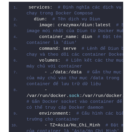
services:  
# Định nghĩa các dịch vụ sẽ 
chạy trong Docker Compose
  diun:  
# Tên dịch vụ Diun
    image: crazymax/diun:latest  
# Sử d
image mới nhất của Diun từ Docker Hub
    container_name: diun  
# Đặt tên cho 
container là 'diun'
    command: serve  
# Lệnh để Diun bắt 
chạy và theo dõi các container Docker
    volumes:  
# Liên kết các thư mục tr
máy chủ với container
      - ./data:/data  
# Gắn thư mục ./d
của máy chủ vào thư mục /data trong 
container để lưu trữ dữ liệu
      - 
/var/run/docker.
sock
:/var/run/docker.
so
# Gắn Docker socket vào container để Diu
có thể truy cập Docker daemon
    environment:  
# Cấu hình các biến m
trường cho container
      - TZ=Asia/Ho_Chi_Minh  
# Đặt múi 
của container là 'Asia/Ho_Chi_Minh'