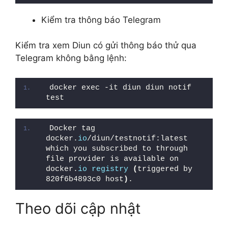
Kiểm tra thông báo Telegram
Kiểm tra xem Diun có gửi thông báo thử qua
Telegram không bằng lệnh:
docker exec -it diun diun notif 
test
Docker tag 
docker.
io
/diun/testnotif:latest 
which you subscribed to through 
file provider is available on 
docker.
io
registry
(
triggered by 
820f6b4893c0 host
)
.
Theo dõi cập nhật