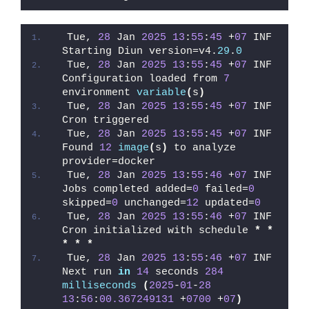
Tue, 
28
 Jan 
2025
13
:
55
:
45
 +
07
 INF 
Starting Diun version=v4.
29
.
0
Tue, 
28
 Jan 
2025
13
:
55
:
45
 +
07
 INF 
Configuration loaded from 
7
environment 
variable
(
s
)
Tue, 
28
 Jan 
2025
13
:
55
:
45
 +
07
 INF 
Cron triggered
Tue, 
28
 Jan 
2025
13
:
55
:
45
 +
07
 INF 
Found 
12
image
(
s
)
 to analyze 
provider=docker
Tue, 
28
 Jan 
2025
13
:
55
:
46
 +
07
 INF 
Jobs completed added=
0
 failed=
0
skipped=
0
 unchanged=
12
 updated=
0
Tue, 
28
 Jan 
2025
13
:
55
:
46
 +
07
 INF 
Cron initialized with schedule 
*
*
*
*
*
Tue, 
28
 Jan 
2025
13
:
55
:
46
 +
07
 INF 
Next run 
in
14
 seconds 
284
milliseconds
(
2025
-
01
-
28
13
:
56
:
00.367249131
 +
0700
 +
07
)