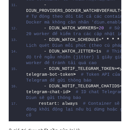
      - 
DIUN_PROVIDERS_DOCKER_WATCHBYDEFAULT=
tr
# Tự động theo dõi tất cả các container 
Docker mà không cần nhãn 'diun.enable=t
      - DIUN_WATCH_WORKERS=
20
# Sử dụn
20 worker để kiểm tra các cập nhật imag
      - DIUN_WATCH_SCHEDULE=* 
*
*
*
*
Lịch quét Diun mỗi phút (theo cú pháp c
      - DIUN_WATCH_JITTER=1s  
# Thiết l
độ trễ ngẫu nhiên (jitter) 1 giây giữa c
worker để tránh tải quá cao
      - DIUN_NOTIF_TELEGRAM_TOKEN=
<
your
telegram-bot-token
>
# Token API của bot
Telegram để gửi thông báo
      - DIUN_NOTIF_TELEGRAM_CHATIDS=
<
yo
telegram-chat-id
>
# ID chat Telegram nơ
Diun sẽ gửi thông báo
    restart: always  
# Container sẽ tự 
động khởi động lại nếu bị dừng hoặc gặp 
cố