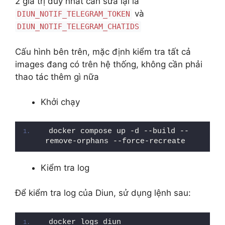
2 giá trị duy nhất cần sửa lại là
và
DIUN_NOTIF_TELEGRAM_TOKEN
DIUN_NOTIF_TELEGRAM_CHATIDS
Cấu hình bên trên, mặc định kiểm tra tất cả
images đang có trên hệ thống, không cần phải
thao tác thêm gì nữa
Khởi chạy
docker compose up -d --build --
remove-orphans --force-recreate
Kiểm tra log
Để kiểm tra log của Diun, sử dụng lệnh sau:
docker logs diun