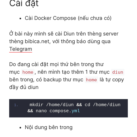
Cài đặt
Cài Docker Compose (nếu chưa có)
Ở bài này mình sẽ cài Diun trên thèng server
thèng bibica.net, với thông báo dùng qua
Telegram
Do đang cài đặt mọi thứ bên trong thư
mục
, nên mình tạo thêm 1 thư mục
home
diun
bên trong, có backup thư mục
là tự copy
home
đầy đủ diun
mkdir /home/diun 
&&
 cd /home/diun 
&&
 nano compose.
yml
Nội dung bên trong