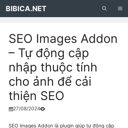
Skip
BIBICA.NET
Me
to
content
SEO Images Addon
– Tự động cập
nhập thuộc tính
cho ảnh để cải
thiện SEO
27/08/2024

SEO Images Addon là plugin giúp tự động cập