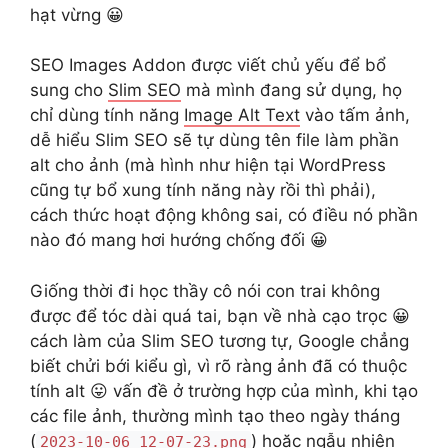
hạt vừng 😀
SEO Images Addon được viết chủ yếu để bổ
sung cho
Slim SEO
mà mình đang sử dụng, họ
chỉ dùng tính năng
Image Alt Text
vào tấm ảnh,
dễ hiểu Slim SEO sẽ tự dùng tên file làm phần
alt cho ảnh (mà hình như hiện tại WordPress
cũng tự bổ xung tính năng này rồi thì phải),
cách thức hoạt động không sai, có điều nó phần
nào đó mang hơi hướng chống đối 😀
Giống thời đi học thầy cô nói con trai không
được để tóc dài quá tai, bạn về nhà cạo trọc 😀
cách làm của Slim SEO tương tự, Google chẳng
biết chửi bới kiểu gì, vì rõ ràng ảnh đã có thuộc
tính alt 😛 vấn đề ở trường hợp của mình, khi tạo
các file ảnh, thường mình tạo theo ngày tháng
(
) hoặc ngẫu nhiên
2023-10-06_12-07-23.png