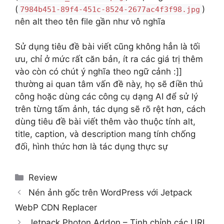
(
)
7984b451-89f4-451c-8524-2677ac4f3f98.jpg
nên alt theo tên file gần như vô nghĩa
Sử dụng tiêu đề bài viết cũng không hẳn là tối
ưu, chỉ ở mức rất căn bản, ít ra các giá trị thêm
vào còn có chút ý nghĩa theo ngữ cảnh :]]
thường ai quan tâm vấn đề này, họ sẽ điền thủ
công hoặc dùng các công cụ dạng AI để sử lý
trên từng tấm ảnh, tác dụng sẽ rõ rệt hơn, cách
dùng tiêu đề bài viết thêm vào thuộc tính alt,
title, caption, và description mang tính chống
đối, hình thức hơn là tác dụng thực sự
Categories
Review
Nén ảnh gốc trên WordPress với Jetpack
WebP CDN Replacer
Jetpack Photon Addon – Tinh chỉnh các URL