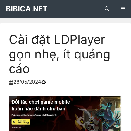
Skip
BIBICA.NET
Me
to
content
Cài đặt LDPlayer
gọn nhẹ, ít quảng
cáo
28/05/2024
