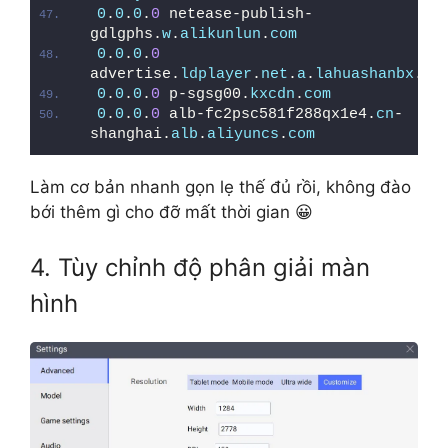
0
.
0
.
0
.
0
 netease-publish-
gdlgphs.
w
.
alikunlun
.
com
0
.
0
.
0
.
0
advertise.
ldplayer
.
net
.
a
.
lahuashanbx
.
co
0
.
0
.
0
.
0
 p-sgsg00.
kxcdn
.
com
0
.
0
.
0
.
0
 alb-fc2psc581f288qx1e4.
cn
-
shanghai.
alb
.
aliyuncs
.
com
Làm cơ bản nhanh gọn lẹ thế đủ rồi, không đào
bới thêm gì cho đỡ mất thời gian 😀
4. Tùy chỉnh độ phân giải màn
hình