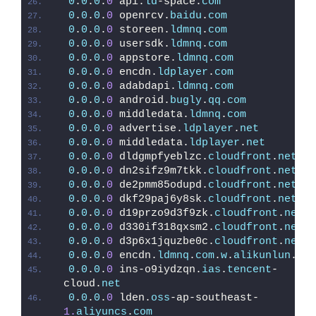
0
.
0
.
0
.
0
 api.
ld
-space.
com
0
.
0
.
0
.
0
 openrcv.
baidu
.
com
0
.
0
.
0
.
0
 storeen.
ldmnq
.
com
0
.
0
.
0
.
0
 usersdk.
ldmnq
.
com
0
.
0
.
0
.
0
 appstore.
ldmnq
.
com
0
.
0
.
0
.
0
 encdn.
ldplayer
.
com
0
.
0
.
0
.
0
 adabdapi.
ldmnq
.
com
0
.
0
.
0
.
0
 android.
bugly
.
qq
.
com
0
.
0
.
0
.
0
 middledata.
ldmnq
.
com
0
.
0
.
0
.
0
 advertise.
ldplayer
.
net
0
.
0
.
0
.
0
 middledata.
ldplayer
.
net
0
.
0
.
0
.
0
 dldgmpfyeblzc.
cloudfront
.
net
0
.
0
.
0
.
0
 dn2sifz9m7tkk.
cloudfront
.
net
0
.
0
.
0
.
0
 de2pmm85odupd.
cloudfront
.
net
0
.
0
.
0
.
0
 dkf29paj6y8sk.
cloudfront
.
net
0
.
0
.
0
.
0
 d19przo9d3f9zk.
cloudfront
.
net
0
.
0
.
0
.
0
 d330if318qxsm2.
cloudfront
.
net
0
.
0
.
0
.
0
 d3p6x1jquzbe0c.
cloudfront
.
net
0
.
0
.
0
.
0
 encdn.
ldmnq
.
com
.
w
.
alikunlun
.
com
0
.
0
.
0
.
0
 ins-o9iydzqn.
ias
.
tencent
-
cloud.
net
0
.
0
.
0
.
0
 lden.
oss
-ap-southeast-
1.
aliyuncs
.
com