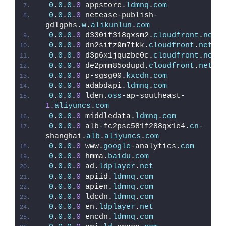
0
.
0
.
0
.
0
 appstore.
ldmnq
.
com
0
.
0
.
0
.
0
 netease-publish-
gdlgphs.
w
.
alikunlun
.
com
0
.
0
.
0
.
0
 d330if318qxsm2.
cloudfront
.
net
0
.
0
.
0
.
0
 dn2sifz9m7tkk.
cloudfront
.
net
0
.
0
.
0
.
0
 d3p6x1jquzbe0c.
cloudfront
.
net
0
.
0
.
0
.
0
 de2pmm85odupd.
cloudfront
.
net
0
.
0
.
0
.
0
 p-sgsg00.
kxcdn
.
com
0
.
0
.
0
.
0
 adabdapi.
ldmnq
.
com
0
.
0
.
0
.
0
 lden.
oss
-ap-southeast-
1.
aliyuncs
.
com
0
.
0
.
0
.
0
 middledata.
ldmnq
.
com
0
.
0
.
0
.
0
 alb-fc2psc581f288qx1e4.
cn
-
shanghai.
alb
.
aliyuncs
.
com
0
.
0
.
0
.
0
 www.
google
-analytics.
com
0
.
0
.
0
.
0
 hmma.
baidu
.
com
0
.
0
.
0
.
0
 ad.
ldplayer
.
net
0
.
0
.
0
.
0
 apiid.
ldmnq
.
com
0
.
0
.
0
.
0
 apien.
ldmnq
.
com
0
.
0
.
0
.
0
 ldcdn.
ldmnq
.
com
0
.
0
.
0
.
0
 en.
ldplayer
.
net
0
.
0
.
0
.
0
 encdn.
ldmnq
.
com