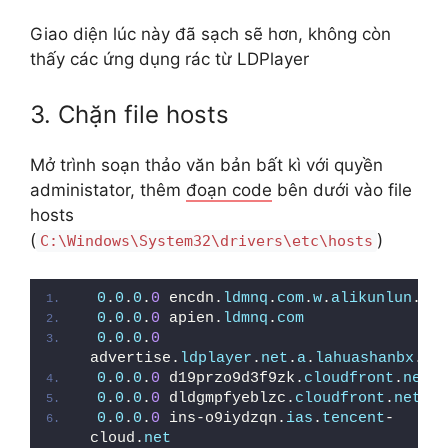
Giao diện lúc này đã sạch sẽ hơn, không còn
thấy các ứng dụng rác từ LDPlayer
3. Chặn file hosts
Mở trình soạn thảo văn bản bất kì với quyền
administator, thêm
đoạn code
bên dưới vào file
hosts
(
)
C:\Windows\System32\drivers\etc\hosts
0
.
0
.
0
.
0
 encdn.
ldmnq
.
com
.
w
.
alikunlun
.
com
0
.
0
.
0
.
0
 apien.
ldmnq
.
com
0
.
0
.
0
.
0
advertise.
ldplayer
.
net
.
a
.
lahuashanbx
.
co
0
.
0
.
0
.
0
 d19przo9d3f9zk.
cloudfront
.
net
0
.
0
.
0
.
0
 dldgmpfyeblzc.
cloudfront
.
net
0
.
0
.
0
.
0
 ins-o9iydzqn.
ias
.
tencent
-
cloud.
net