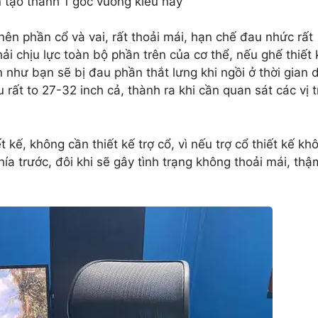
 tạo thành 1 góc vuông kiểu này
nên phần cổ và vai, rất thoải mái, hạn chế đau nhức rất
ải chịu lực toàn bộ phần trên của cơ thể, nếu ghế thiết 
 như bạn sẽ bị đau phần thắt lưng khi ngồi ở thời gian d
rất to 27-32 inch cả, thành ra khi cần quan sát các vị t
 kế, không cần thiết kế trợ cổ, vì nếu trợ cổ thiết kế kh
ía trước, đôi khi sẽ gây tình trạng không thoải mái, thậ