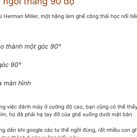
ế ngồi thẳng 90 độ
ừ Herman Miller, một hãng làm ghế công thái học nổi ti
ạo thành một góc 90°
góc 90°
a màn hình
công việc đánh máy ở cường độ cao, bạn cũng có thể thấy
phím, họ đã phải hạ tay đỡ của ghế xuống dưới mặt bàn
g dẫn khi google các tư thế ngồi đúng, rất nhiều con g