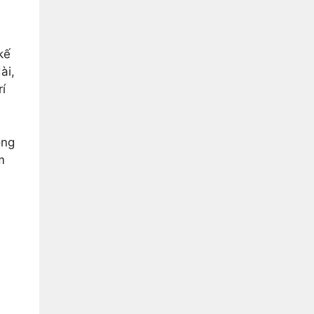
kế
ài,
rí
ông
m