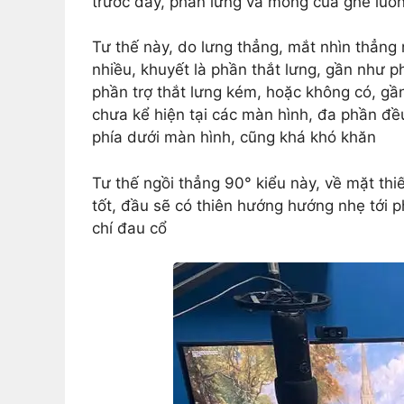
trước đây, phần lưng và mông của ghế luôn
Tư thế này, do lưng thẳng, mắt nhìn thẳng 
nhiều, khuyết là phần thắt lưng, gần như ph
phần trợ thắt lưng kém, hoặc không có, gần
chưa kể hiện tại các màn hình, đa phần đều 
phía dưới màn hình, cũng khá khó khăn
Tư thế ngồi thẳng 90° kiểu này, về mặt thiết
tốt, đầu sẽ có thiên hướng hướng nhẹ tới ph
chí đau cổ