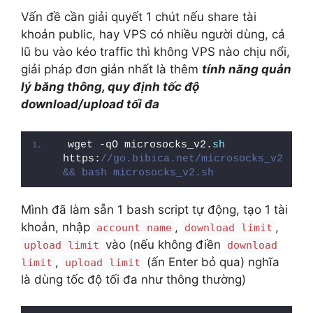
Vấn đề cần giải quyết 1 chút nếu share tài
khoản public, hay VPS có nhiều người dùng, cả
lũ bu vào kéo traffic thì không VPS nào chịu nổi,
giải pháp đơn giản nhất là thêm
tính năng
quản
lý băng thông
, quy định tốc độ
download/upload tối đa
wget -qO microsocks_v2.
sh
https:
//go.bibica.net/microsocks_v2 
&& bash microsocks_v2.sh
Mình đã làm sẵn 1 bash script tự động, tạo 1 tài
khoản, nhập
,
,
account name
download limit
vào (nếu không điền
upload limit
download
,
(ấn Enter bỏ qua) nghĩa
limit
upload limit
là dùng tốc độ tối đa như thông thường)