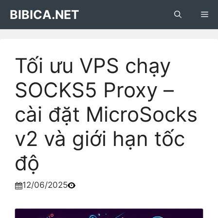
Skip
BIBICA.NET
Me
to
content
Tối ưu VPS chạy
SOCKS5 Proxy –
cài đặt MicroSocks
v2 và giới hạn tốc
độ
12/06/2025
