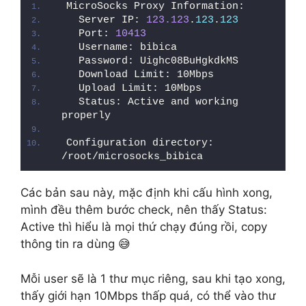
MicroSocks Proxy Information:
  Server IP: 
123.123
.
123
.
123
  Port: 
10413
  Username: bibica
  Password: Uighc08BuHgkdkMS
  Download Limit: 10Mbps
  Upload Limit: 10Mbps
  Status: Active and working 
properly
Configuration directory: 
/root/microsocks_bibica
Các bản sau này, mặc định khi cấu hình xong,
mình đều thêm bước check, nên thấy Status:
Active thì hiểu là mọi thứ chạy đúng rồi, copy
thông tin ra dùng 😅
Mỗi user sẽ là 1 thư mục riêng, sau khi tạo xong,
thấy giới hạn 10Mbps thấp quá, có thể vào thư