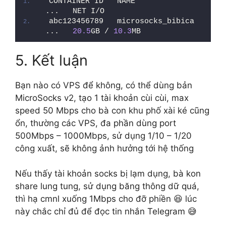
CONTAINER ID   NAME                
...   NET I/O
abc123456789   microsocks_bibica   
...   
20.5
GB / 
10.3
MB
5. Kết luận
Bạn nào có VPS để không, có thể dùng bản
MicroSocks v2, tạo 1 tài khoản cùi cùi, max
speed 50 Mbps cho bà con khu phố xài ké cũng
ổn, thường các VPS, đa phần dùng port
500Mbps – 1000Mbps, sử dụng 1/10 – 1/20
công xuất, sẽ không ảnh hưởng tới hệ thống
Nếu thấy tài khoản socks bị lạm dụng, bà kon
share lung tung, sử dụng băng thông dữ quá,
thì hạ cmnl xuống 1Mbps cho đỡ phiền 😆 lúc
này chắc chỉ đủ để đọc tin nhắn Telegram 😅