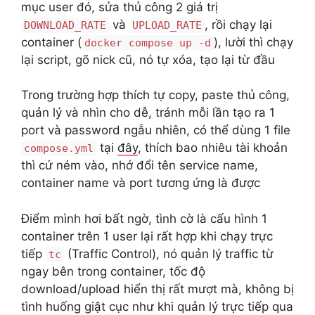
mục user đó, sửa thủ công 2 giá trị
và
, rồi chạy lại
DOWNLOAD_RATE
UPLOAD_RATE
container (
), lười thì chạy
docker compose up -d
lại script, gõ nick cũ, nó tự xóa, tạo lại từ đầu
Trong trường hợp thích tự copy, paste thủ công,
quản lý và nhìn cho dễ, tránh mỗi lần tạo ra 1
port và password ngẫu nhiên, có thể dùng 1 file
tại
đây
, thích bao nhiêu tài khoản
compose.yml
thì cứ ném vào, nhớ đổi tên service name,
container name và port tương ứng là được
Điểm mình hơi bất ngờ, tình cờ là cấu hình 1
container trên 1 user lại rất hợp khi chạy trực
tiếp
(Traffic Control), nó quản lý traffic từ
tc
ngay bên trong container, tốc độ
download/upload hiển thị rất mượt mà, không bị
tình huống giật cục như khi quản lý trực tiếp qua