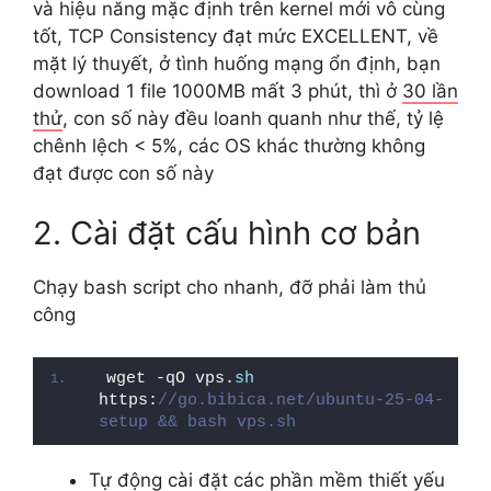
và hiệu năng mặc định trên kernel mới vô cùng
tốt, TCP
Consistency đạt mức
EXCELLENT, về
mặt lý thuyết, ở tình huống mạng ổn định, bạn
download 1 file 1000MB mất 3 phút, thì ở
30 lần
thử
, con số này đều loanh quanh như thế, tỷ lệ
chênh lệch < 5%, các OS khác thường không
đạt được con số này
2. Cài đặt cấu hình cơ bản
Chạy bash script cho nhanh, đỡ phải làm thủ
công
wget -qO vps.
sh
https:
//go.bibica.net/ubuntu-25-04-
setup && bash vps.sh
Tự động cài đặt các phần mềm thiết yếu