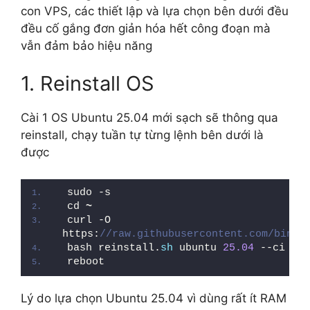
con VPS, các thiết lập và lựa chọn bên dưới đều
đều cố gắng đơn giản hóa hết công đoạn mà
vẫn đảm bảo hiệu năng
1. Reinstall OS
Cài 1 OS Ubuntu 25.04 mới sạch sẽ thông qua
reinstall, chạy tuần tự từng lệnh bên dưới là
được
sudo -s
cd 
~
curl -O 
https:
//raw.githubusercontent.com/bin45
bash reinstall.
sh
 ubuntu 
25.04
 --ci --m
reboot
Lý do lựa chọn Ubuntu 25.04 vì dùng rất ít RAM