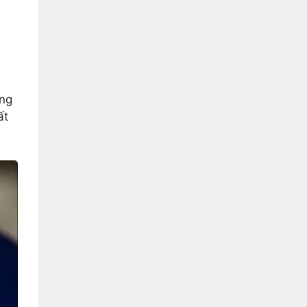
ợng
ất