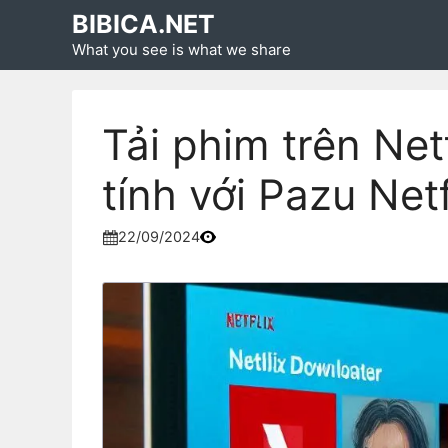
Skip
BIBICA.NET
to
What you see is what we share
content
Tải phim trên Net
tính với Pazu Net
22/09/2024
