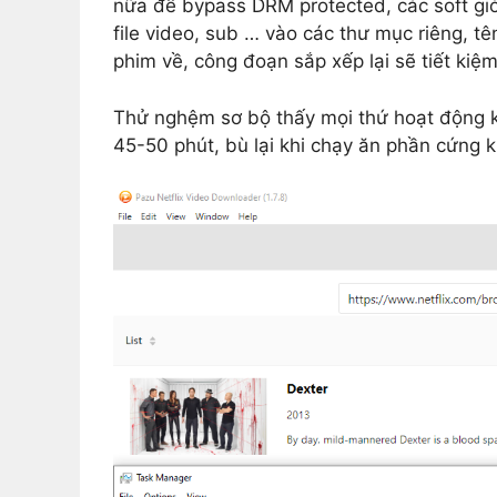
nữa để bypass DRM protected, các soft giờ 
file video, sub … vào các thư mục riêng, t
phim về, công đoạn sắp xếp lại sẽ tiết kiệm
Thử nghệm sơ bộ thấy mọi thứ hoạt động k
45-50 phút, bù lại khi chạy ăn phần cứng 