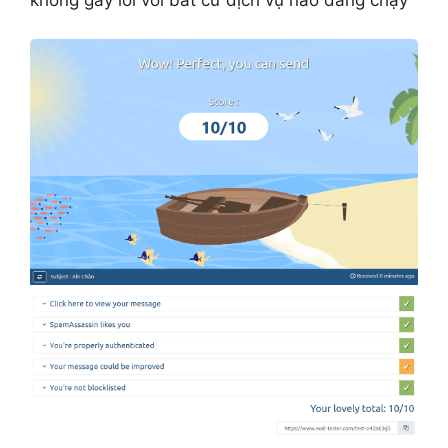
không gây lỗi với bất cứ dịch vụ nào đang chạy