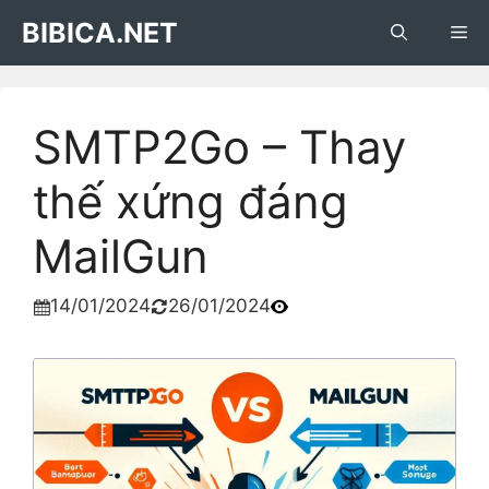
Skip
BIBICA.NET
Me
to
content
SMTP2Go – Thay
thế xứng đáng
MailGun
14/01/2024
26/01/2024

