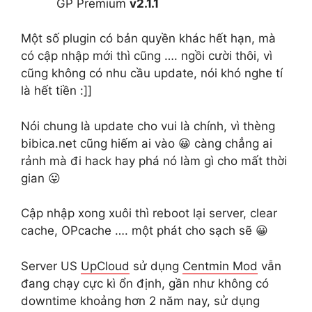
GP Premium
v2.1.1
Một số plugin có bản quyền khác hết hạn, mà
có cập nhập mới thì cũng …. ngồi cười thôi, vì
cũng không có nhu cầu update, nói khó nghe tí
là hết tiền :]]
Nói chung là update cho vui là chính, vì thèng
bibica.net cũng hiếm ai vào 😀 càng chẳng ai
rảnh mà đi hack hay phá nó làm gì cho mất thời
gian 😛
Cập nhập xong xuôi thì reboot lại server, clear
cache, OPcache …. một phát cho sạch sẽ 😀
Server US
UpCloud
sử dụng
Centmin Mod
vẫn
đang chạy cực kì ổn định, gần như không có
downtime khoảng hơn 2 năm nay, sử dụng