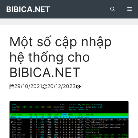
Skip
BIBICA.NET
Me
to
content
Một số cập nhập
hệ thống cho
BIBICA.NET
29/10/2021
20/12/2023

