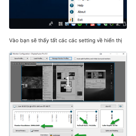
Vào bạn sẽ thấy tất các các setting về hiển thị