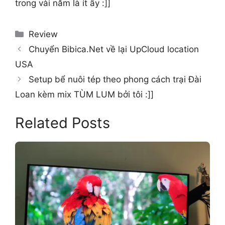
trong vài năm là ít ấy :]]
Categories
Review
Chuyển Bibica.Net về lại UpCloud location
USA
Setup bể nuôi tép theo phong cách trại Đài
Loan kèm mix TÙM LUM bởi tôi :]]
Related Posts