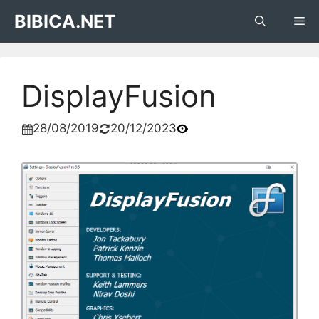
Skip
BIBICA.NET
Me
to
content
DisplayFusion
28/08/2019
20/12/2023

