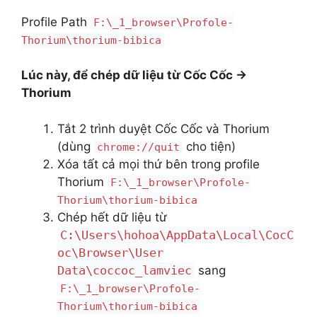
Profile Path
F:\_1_browser\Profole-
Thorium\thorium-bibica
Lúc này, để chép dữ liệu từ Cốc Cốc ->
Thorium
Tắt 2 trình duyệt Cốc Cốc và Thorium
(dùng
cho tiện)
chrome://quit
Xóa tất cả mọi thứ bên trong profile
Thorium
F:\_1_browser\Profole-
Thorium\thorium-bibica
Chép hết dữ liệu từ
C:\Users\hohoa\AppData\Local\CocC
oc\Browser\User
Data\coccoc_lamviec
sang
F:\_1_browser\Profole-
Thorium\thorium-bibica