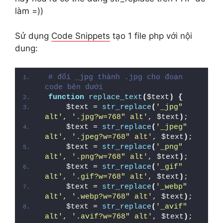
làm =))
Sử dụng
Code Snippets
tạo 1 file php với nội
dung:
# đổi _jpg thành .jpg cho đoạn 
code bên dưới
function
replace_text
(
$text
)
{
    $text = 
str_replace
(
'_jpg" 
alt'
, 
'.jpg?w=768" alt'
, $text
)
;
    $text = 
str_replace
(
'_jpeg" 
alt'
, 
'.jpeg?w=768" alt'
, $text
)
;
    $text = 
str_replace
(
'_png" 
alt'
, 
'.png?w=768" alt'
, $text
)
;
    $text = 
str_replace
(
'_gif" 
alt'
, 
'.gif?w=768" alt'
, $text
)
;
    $text = 
str_replace
(
'_webp" 
alt'
, 
'.webp?w=768" alt'
, $text
)
;
    $text = 
str_replace
(
'_avif" 
alt'
, 
'.avif?w=768" alt'
, $text
)
;