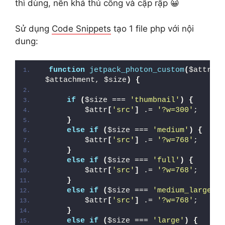
thì dùng, nên khá thủ công và cập rập 😀
Sử dụng
Code Snippets
tạo 1 file php với nội
dung:
function
jetpack_photon_custom
(
$attr, 
$attachment, $size
)
{
if
(
$size === 
'thumbnail'
)
{
        $attr
[
'src'
]
 .= 
'?w=300'
;
}
else
if
(
$size === 
'medium'
)
{
        $attr
[
'src'
]
 .= 
'?w=768'
;
}
else
if
(
$size === 
'full'
)
{
        $attr
[
'src'
]
 .= 
'?w=768'
;
}
else
if
(
$size === 
'medium_large'
)
        $attr
[
'src'
]
 .= 
'?w=768'
;
}
else
if
(
$size === 
'large'
)
{