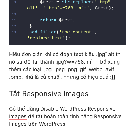
    $text = 
str_replace
(
'_bmp" 
alt'
, 
'.bmp?w=768" alt'
, $text
)
;
return
 $text;
}
add_filter
(
'the_content'
, 
'replace_text'
)
;
Hiểu đơn giản khi có đoạn text kiểu .jpg” alt thì
nó sự đổi lại thành .jpg?w=768, mình bổ xung
thêm các loại .jpg .jpeg .png .gif .webp .avif
.bmp, khá là củ chuối, nhưng có hiệu quả :]]
Tắt Responsive Images
Có thể dùng
Disable WordPress Responsive
Images
để tắt hoàn toàn tính năng Responsive
Images trên WordPress