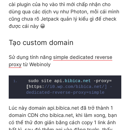
cài plugin của họ vào thì mới chấp nhận cho
dùng qua các dịch vụ như Photon, mỗi cái mình
cũng chưa rõ Jetpack quản lý kiểu gì để check
được cái này 😀
Tạo custom domain
Sử dụng tính năng
simple dedicated reverse
proxy
từ Webinoly
sudo site api.
bibica
.
net
 -proxy=
[
https:
//i0.wp.com/bibica.net/] -
dedicated-reverse-proxy=simple
Lúc này domain api.bibica.net đã trở thành 1
domain CDN cho bibica.net, khi làm xong, bạn
có thể thử đơn giản bằng cách copy 1 link ảnh
bất kì, sau đó thêm api vào đằng trước, thấy