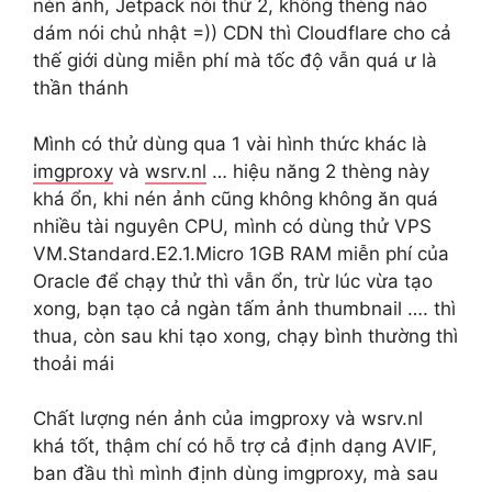
nén ảnh, Jetpack nói thứ 2, không thèng nào
dám nói chủ nhật =)) CDN thì Cloudflare cho cả
thế giới dùng miễn phí mà tốc độ vẫn quá ư là
thần thánh
Mình có thử dùng qua 1 vài hình thức khác là
imgproxy
và
wsrv.nl
… hiệu năng 2 thèng này
khá ổn, khi nén ảnh cũng không không ăn quá
nhiều tài nguyên CPU, mình có dùng thử VPS
VM.Standard.E2.1.Micro 1GB RAM miễn phí của
Oracle để chạy thử thì vẫn ổn, trừ lúc vừa tạo
xong, bạn tạo cả ngàn tấm ảnh thumbnail …. thì
thua, còn sau khi tạo xong, chạy bình thường thì
thoải mái
Chất lượng nén ảnh của imgproxy và wsrv.nl
khá tốt, thậm chí có hỗ trợ cả định dạng AVIF,
ban đầu thì mình định dùng imgproxy, mà sau