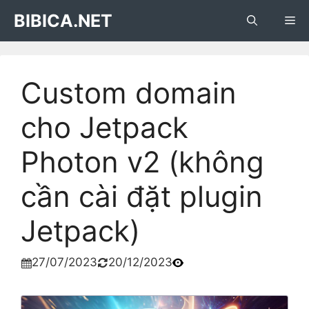
Skip
BIBICA.NET
Me
to
content
Custom domain
cho Jetpack
Photon v2 (không
cần cài đặt plugin
Jetpack)
27/07/2023
20/12/2023

