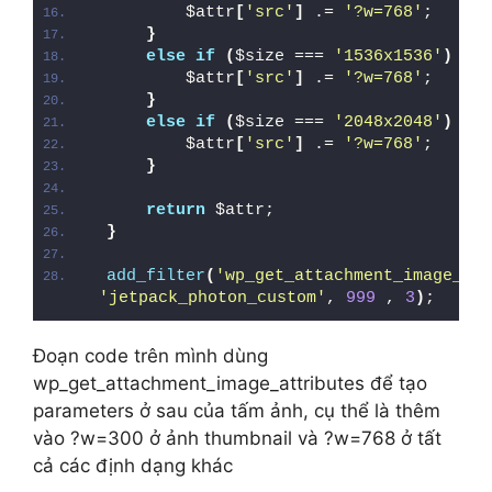
        $attr
[
'src'
]
 .= 
'?w=768'
;
}
else
if
(
$size === 
'1536x1536'
)
{
        $attr
[
'src'
]
 .= 
'?w=768'
;
}
else
if
(
$size === 
'2048x2048'
)
{
        $attr
[
'src'
]
 .= 
'?w=768'
;
}
return
 $attr;
}
add_filter
(
'wp_get_attachment_image_att
'jetpack_photon_custom'
, 
999
 , 
3
)
;
Đoạn code trên mình dùng
wp_get_attachment_image_attributes để tạo
parameters ở sau của tấm ảnh, cụ thể là thêm
vào ?w=300 ở ảnh thumbnail và ?w=768 ở tất
cả các định dạng khác