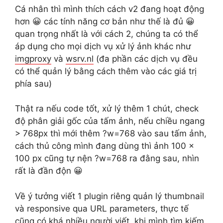
Cá nhân thì mình thích cách v2 đang hoạt động
hơn 😀 các tính năng cơ bản như thế là đủ 😀
quan trọng nhất là với cách 2, chúng ta có thể
áp dụng cho mọi dịch vụ xử lý ảnh khác như
imgproxy
và
wsrv.nl
(đa phần các dịch vụ đều
có thể quản lý bằng cách thêm vào các giá trị
phía sau)
Thật ra nếu code tốt, xử lý thêm 1 chút, check
độ phân giải gốc của tấm ảnh, nếu chiều ngang
> 768px thì mới thêm ?w=768 vào sau tấm ảnh,
cách thủ công mình đang dùng thì ảnh 100 x
100 px cũng tự nện ?w=768 ra đằng sau, nhìn
rất là đần độn 😀
Về ý tưởng viết 1 plugin riêng quản lý thumbnail
và responsive qua URL parameters, thực tế
cũng có khá nhiều người viết, khi mình tìm kiếm