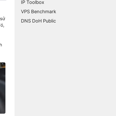
IP Toolbox
VPS Benchmark
 sử
DNS DoH Public
đó,
h