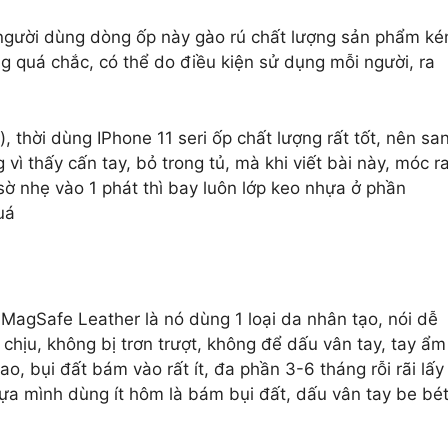
ng người dùng dòng ốp này gào rú chất lượng sản phẩm k
g quá chắc, có thể do điều kiện sử dụng mỗi người, ra
 thời dùng IPhone 11 seri ốp chất lượng rất tốt, nên sa
 thấy cấn tay, bỏ trong tủ, mà khi viết bài này, móc r
sờ nhẹ vào 1 phát thì bay luôn lớp keo nhựa ở phần
uá
MagSafe Leather là nó dùng 1 loại da nhân tạo, nói dễ
chịu, không bị trơn trượt, không để dấu vân tay, tay ẩm
, bụi đất bám vào rất ít, đa phần 3-6 tháng rỗi rãi lấy
ựa mình dùng ít hôm là bám bụi đất, dấu vân tay be bét