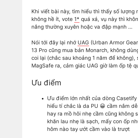
Khi viết bài này, tìm hiểu thì thấy số lượ
không hề ít, vote
1*
quá xá, vụ này thì khôn
nắng thường xuyên hoặc va đập mạnh …
Nói tới đây lại nhớ
UAG
(Urban Armor Gear),
13 Pro cũng mua bản Monarch, không dùng vì
coi lại (chắc sau khoảng 1 năm để không), 
MagSafe ra, cảm giác UAG giờ làm ốp tệ q
Ưu điểm
Ưu điểm lớn nhất của dòng Casetify 
hiểu tí chắc là da PU 😀 cầm nắm dễ 
hay ra mồ hôi nhẹ cầm cũng không sao
khăn lau nhẹ là sạch, mấy con ốp nh
hôm nào tay ướt cầm vào là trượt