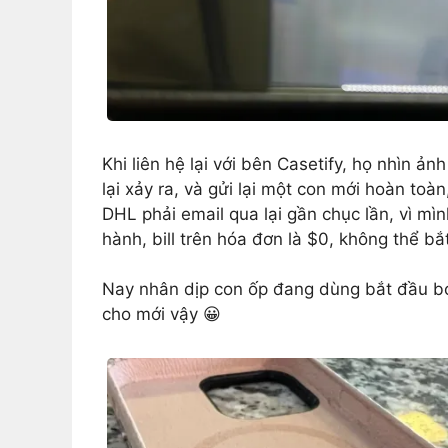
Khi liên hệ lại với bên Casetify, họ nhìn ả
lại xảy ra, và gửi lại một con mới hoàn toà
DHL phải email qua lại gần chục lần, vì mì
hành, bill trên hóa đơn là $0, không thể bắt
Nay nhân dịp con ốp đang dùng bắt đầu bong
cho mới vậy 😀