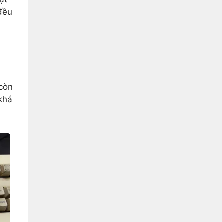
 đều
 còn
 khá