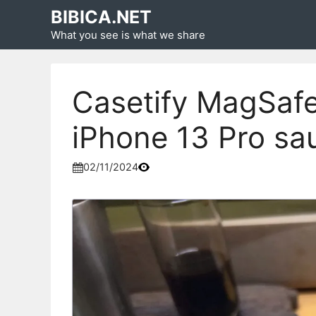
Skip
BIBICA.NET
to
What you see is what we share
content
Casetify MagSafe
iPhone 13 Pro sa
02/11/2024
