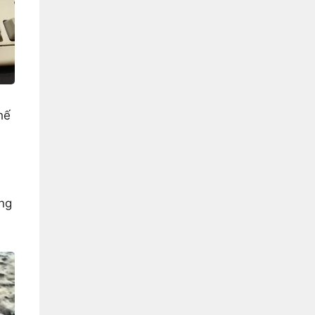
hế
ùng