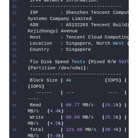
IPv4 Network Information:
---------------------------------
ISP        
:
 Shenzhen Tencent Computer 
Systems Company Limited
ASN        
:
 AS132203 Tencent Building, 
Kejizhongyi Avenue
Host       
:
 Tencent Cloud Computing
Location   
:
 Singapore, North 
West
(
03
)
Country    
:
 Singapore
fio Disk Speed 
Tests
(
Mixed R/W 
50
/
50
)
(
Partition /dev/vda1
)
:
---------------------------------
Block Size 
|
4k
(
IOPS
)
|
64k
(
IOPS
)
  ------   
|
 ---            ----  
|
 ----       
----
Read       
|
60.77
 MB/
s
(
15.1
k
)
|
287
MB/
s
(
4.4
k
)
Write      
|
60.89
 MB/
s
(
15.2
k
)
|
289
MB/
s
(
4.5
k
)
Total      
|
121.66
 MB/
s
(
30.4
k
)
|
576
MB/
s
(
9.0
k
)