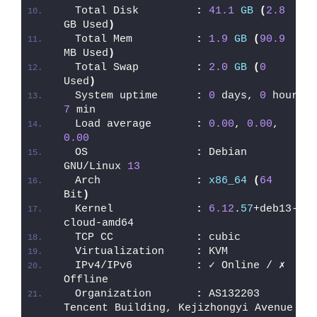
 Total Disk         
:
41.1
GB
(
2.8
GB Used
)
 Total Mem          
:
1.9
GB
(
90.9
MB Used
)
 Total Swap         
:
2.0
GB
(
0
Used
)
 System uptime      
:
0
 days, 
0
 hour 
7
 min
 Load average       
:
0.00
, 
0.00
, 
0.00
 OS                 
:
 Debian 
GNU/Linux 
13
 Arch               
:
x86_64
(
64
Bit
)
 Kernel             
:
6.12
.
57
+deb13-
cloud-amd64
 TCP CC             
:
 cubic
 Virtualization     
:
 KVM
 IPv4/IPv6          
:
 ✓ Online / ✗ 
Offline
 Organization       
:
 AS132203 
Tencent Building, Kejizhongyi Avenue