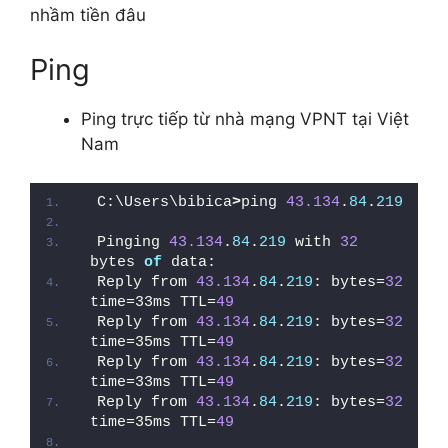
nhầm tiền đâu
Ping
Ping trực tiếp từ nhà mạng VPNT tại Việt
Nam
C:\Users\bibica
>
ping 
43.134
.
84
.
219
Pinging 
43.134
.
84
.
219
 with 
32
bytes 
of
 data:
Reply from 
43.134
.
84
.
219
: bytes=
32
time=33ms TTL=
49
Reply from 
43.134
.
84
.
219
: bytes=
32
time=35ms TTL=
49
Reply from 
43.134
.
84
.
219
: bytes=
32
time=33ms TTL=
49
Reply from 
43.134
.
84
.
219
: bytes=
32
time=35ms TTL=
49