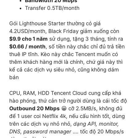
Bandwidth
20 Mbps
Transfer
0.5TB/month
Gói Lighthouse Starter thường có giá
4.2USD/month, Black Friday giảm xuống còn
$9.9 cho 1 năm
sử dụng, tặng 3 tháng, tính ra
$0.66 / month
, số tiền này chắc chỉ đủ trả tiền
thuê IP tĩnh. Kèo này chắc Tencent muốn có
thêm khách hàng mới là chính, chứ giá này thì
kể cả các dịch vụ siêu nhỏ, cũng không dám
bán
CPU, RAM, HDD Tencent Cloud cung cấp khá
hào phóng, thứ cản trở người dùng là cái tốc độ
Outbound 20 Mbps
😀 cỡ 2.5MB/s, không đủ
để 1 user coi Netflix 4k, nếu cấu hình tốt, dùng
trên các dịch vụ nhỏ nhỏ,
dạng API, monitor,
DNS, password manager
…. tốc độ 20 Mbps/s