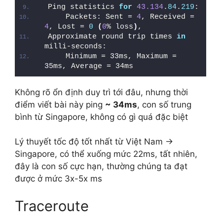
Ping statistics 
for
43.134
.
84
.
219
:
    Packets: Sent = 
4
, Received = 
4
, Lost = 
0
(
0
% loss
)
,
Approximate round trip times 
in
milli-seconds:
    Minimum = 33ms, Maximum = 
35ms, Average = 34ms
Không rõ ổn định duy trì tới đâu, nhưng thời
điểm viết bài này ping
~ 34ms
, con số trung
bình từ Singapore, không có gì quá đặc biệt
Lý thuyết tốc độ tốt nhất từ Việt Nam ->
Singapore, có thể xuống mức 22ms, tất nhiên,
đây là con số cực hạn, thường chúng ta đạt
được ở mức 3x-5x ms
Traceroute