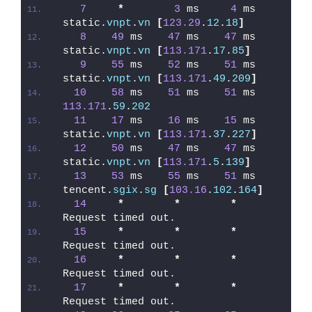
7
*
3
 ms     
4
 ms  
static.
vnpt
.
vn
[
123.29
.
12
.
18
]
8
49
 ms    
47
 ms    
47
 ms  
static.
vnpt
.
vn
[
113.171
.
17
.
85
]
9
55
 ms    
52
 ms    
51
 ms  
static.
vnpt
.
vn
[
113.171
.
49
.
209
]
10
58
 ms    
51
 ms    
51
 ms  
113.171
.
59
.
202
11
17
 ms    
16
 ms    
15
 ms  
static.
vnpt
.
vn
[
113.171
.
37
.
227
]
12
50
 ms    
47
 ms    
47
 ms  
static.
vnpt
.
vn
[
113.171
.
5
.
139
]
13
53
 ms    
55
 ms    
51
 ms  
tencent.
sgix
.
sg
[
103.16
.
102
.
164
]
14
*
*
*
Request timed out.
15
*
*
*
Request timed out.
16
*
*
*
Request timed out.
17
*
*
*
Request timed out.