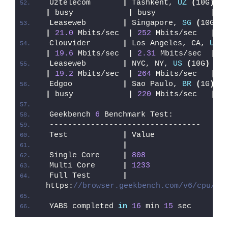
Uztelecom       
|
 Tashkent, 
UZ
(
10G
)
|
 busy            
|
 busy            
|
1
Leaseweb        
|
 Singapore, 
SG
(
10G
)
|
21.0
 Mbits/sec  
|
252
 Mbits/sec   
|
1
Clouvider       
|
 Los Angeles, CA, 
US
(
|
19.6
 Mbits/sec  
|
2.31
 Mbits/sec  
|
1
Leaseweb        
|
 NYC, NY, 
US
(
10G
)
|
19.2
 Mbits/sec  
|
264
 Mbits/sec   
|
2
Edgoo           
|
 Sao Paulo, 
BR
(
1G
)
|
 busy            
|
220
 Mbits/sec   
|
3
Geekbench 
6
 Benchmark Test:
---------------------------------
Test            
|
 Value
|
Single Core     
|
808
Multi Core      
|
1233
Full Test       
|
https:
//browser.geekbench.com/v6/cpu/15
YABS completed 
in
16
 min 
15
 sec