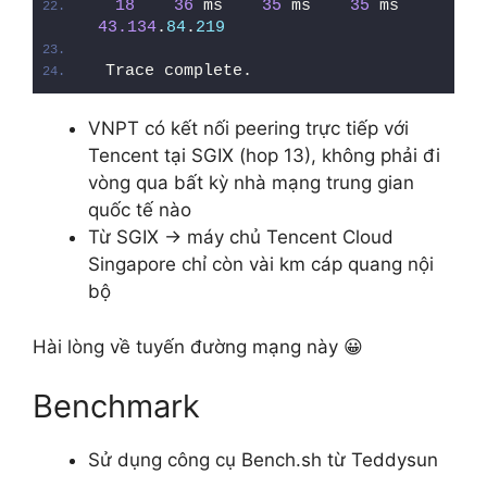
18
36
 ms    
35
 ms    
35
 ms  
43.134
.
84
.
219
Trace complete.
VNPT có kết nối peering trực tiếp với
Tencent tại SGIX (hop 13), không phải đi
vòng qua bất kỳ nhà mạng trung gian
quốc tế nào
Từ SGIX -> máy chủ Tencent Cloud
Singapore chỉ còn vài km cáp quang nội
bộ
Hài lòng về tuyến đường mạng này 😀
Benchmark
Sử dụng công cụ Bench.sh từ Teddysun