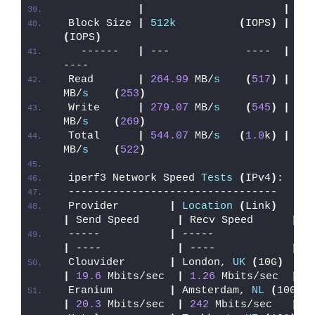
|
|
Block Size 
|
512k
(
IOPS
)
|
1m
(
IOPS
)
  ------   
|
 ---            ----  
|
 ----       
----
Read       
|
264.99
 MB/
s
(
517
)
|
259
MB/
s
(
253
)
Write      
|
279.07
 MB/
s
(
545
)
|
276
MB/
s
(
269
)
Total      
|
544.07
 MB/
s
(
1.0
k
)
|
535
MB/
s
(
522
)
iperf3 Network Speed 
Tests
(
IPv4
)
:
---------------------------------
Provider        
|
Location
(
Link
)
|
 Send Speed      
|
 Recv Speed      
|
 P
-----           
|
 -----              
|
 ----            
|
 ----            
|
 -
Clouvider       
|
 London, 
UK
(
10G
)
|
19.6
 Mbits/sec  
|
1.26
 Mbits/sec  
|
2
Eranium         
|
 Amsterdam, 
NL
(
100G
)
|
20.3
 Mbits/sec  
|
242
 Mbits/sec   
|
1