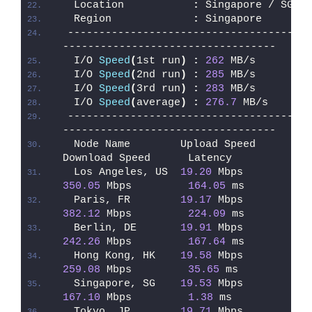
 Location           
:
 Singapore / SG
 Region             
:
 Singapore
------------------------------------
----------------------------------
 I/O 
Speed
(
1st run
)
:
262
 MB/s
 I/O 
Speed
(
2nd run
)
:
285
 MB/s
 I/O 
Speed
(
3rd run
)
:
283
 MB/s
 I/O 
Speed
(
average
)
:
276.7
 MB/s
------------------------------------
----------------------------------
 Node Name        Upload Speed      
Download Speed      Latency
 Los Angeles, US  
19.20
 Mbps        
350.05
 Mbps         
164.05
 ms
 Paris, FR        
19.17
 Mbps        
382.12
 Mbps         
224.09
 ms
 Berlin, DE       
19.91
 Mbps        
242.26
 Mbps         
167.64
 ms
 Hong Kong, HK    
19.58
 Mbps        
259.08
 Mbps         
35.65
 ms
 Singapore, SG    
19.53
 Mbps        
167.10
 Mbps         
1.38
 ms
 Tokyo, JP        
19.71
 Mbps        