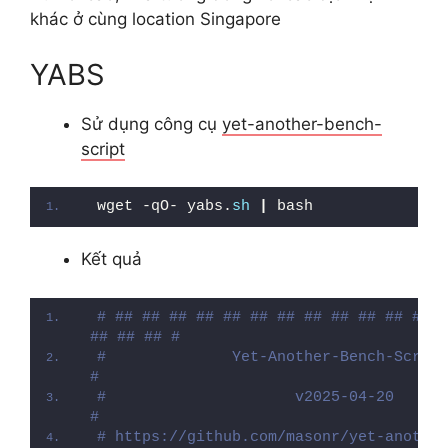
khác ở cùng location Singapore
YABS
Sử dụng công cụ
yet-another-bench-
script
wget -qO- yabs.
sh
|
 bash
Kết quả
# ## ## ## ## ## ## ## ## ## ## ## ## #
## ## ## #
#              Yet-Another-Bench-Script              
#
#                     v2025-04-20                    
#
# https://github.com/masonr/yet-another