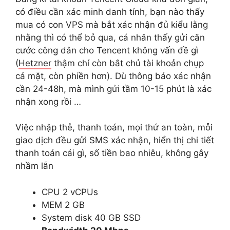
có điều cần xác minh danh tính, bạn nào thấy
mua có con VPS mà bắt xác nhận đủ kiểu lằng
nhằng thì có thể bỏ qua, cá nhân thấy gửi căn
cước công dân cho Tencent không vấn đề gì
(
Hetzner
thậm chí còn bắt chủ tài khoản chụp
cả mặt, còn phiền hơn). Dù thông báo xác nhận
cần 24-48h, mà mình gửi tầm 10-15 phút là xác
nhận xong rồi …
Việc nhập thẻ, thanh toán, mọi thứ an toàn, mỗi
giao dịch đều gửi SMS xác nhận, hiển thị chi tiết
thanh toán cái gì, số tiền bao nhiêu, không gây
nhầm lẫn
CPU
2 vCPUs
MEM
2 GB
System disk
40 GB SSD