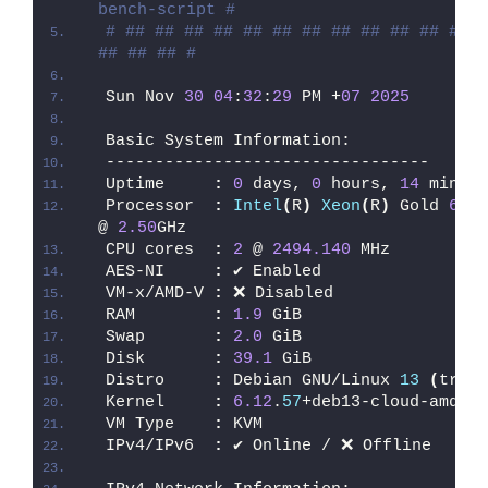
bench-script #
# ## ## ## ## ## ## ## ## ## ## ## ## #
## ## ## #
Sun Nov 
30
04
:
32
:
29
 PM +
07
2025
Basic System Information:
---------------------------------
Uptime     
:
0
 days, 
0
 hours, 
14
 minute
Processor  
:
Intel
(
R
)
Xeon
(
R
)
 Gold 
6133
@ 
2.50
GHz
CPU cores  
:
2
 @ 
2494.140
 MHz
AES-NI     
:
 ✔ Enabled
VM-x/AMD-V 
:
 ❌ Disabled
RAM        
:
1.9
 GiB
Swap       
:
2.0
 GiB
Disk       
:
39.1
 GiB
Distro     
:
 Debian GNU/Linux 
13
(
trixi
Kernel     
:
6.12
.
57
+deb13-cloud-amd64
VM Type    
:
 KVM
IPv4/IPv6  
:
 ✔ Online / ❌ Offline