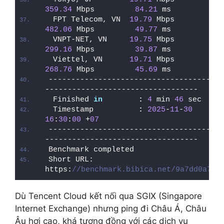
359.34
 Mbps         
84.21
 ms
 FPT Telecom, VN  
19.79
 Mbps        
482.06
 Mbps         
49.77
 ms
 VNPT-NET, VN     
19.75
 Mbps        
299.16
 Mbps         
39.87
 ms
 Viettel, VN      
19.71
 Mbps        
268.76
 Mbps         
45.69
 ms
------------------------------------
----------------------------------
 Finished 
in
:
4
 min 
46
 sec
 Timestamp          
:
2025
-
11
-
30
16
:
30
:
00
 +
07
------------------------------------
----------------------------------
Benchmark completed
Short URL: 
https:
//benchmark.bibica.net/9a7dd0a7
Dù Tencent Cloud kết nối qua SGIX (Singapore
Internet Exchange) nhưng ping đi Châu Á, Châu
Âu hơi cao, khá tương đồng với các dịch vụ