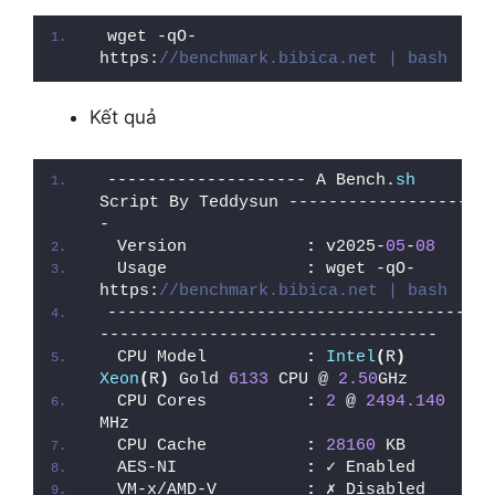
wget -qO- 
https:
//benchmark.bibica.net | bash
Kết quả
-------------------- A Bench.
sh
Script By Teddysun ------------------
-
 Version            
:
 v2025-
05
-
08
 Usage              
:
 wget -qO- 
https:
//benchmark.bibica.net | bash
------------------------------------
----------------------------------
 CPU Model          
:
Intel
(
R
)
Xeon
(
R
)
 Gold 
6133
 CPU @ 
2.50
GHz
 CPU Cores          
:
2
 @ 
2494.140
MHz
 CPU Cache          
:
28160
 KB
 AES-NI             
:
 ✓ Enabled
 VM-x/AMD-V         
:
 ✗ Disabled