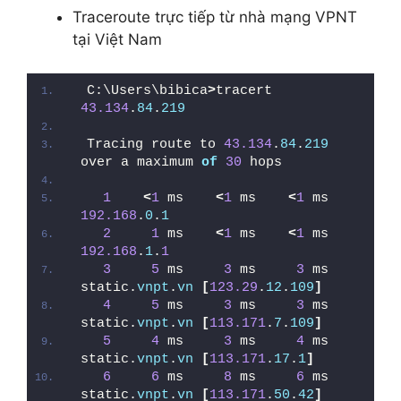
Traceroute trực tiếp từ nhà mạng VPNT
tại Việt Nam
C:\Users\bibica
>
tracert 
43.134
.
84
.
219
Tracing route to 
43.134
.
84
.
219
over a maximum 
of
30
 hops
1
<
1
 ms    
<
1
 ms    
<
1
 ms  
192.168
.
0
.
1
2
1
 ms    
<
1
 ms    
<
1
 ms  
192.168
.
1
.
1
3
5
 ms     
3
 ms     
3
 ms  
static.
vnpt
.
vn
[
123.29
.
12
.
109
]
4
5
 ms     
3
 ms     
3
 ms  
static.
vnpt
.
vn
[
113.171
.
7
.
109
]
5
4
 ms     
3
 ms     
4
 ms  
static.
vnpt
.
vn
[
113.171
.
17
.
1
]
6
6
 ms     
8
 ms     
6
 ms  
static.
vnpt
.
vn
[
113.171
.
50
.
42
]