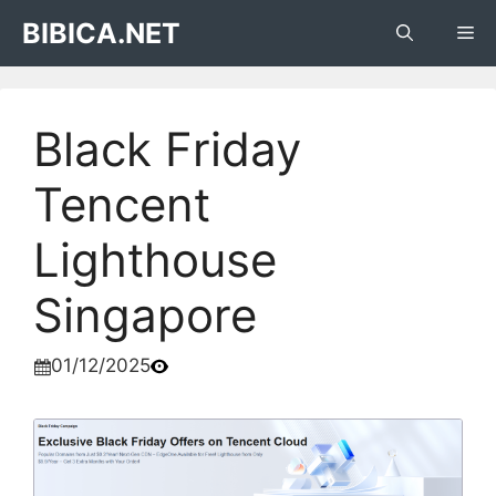
Skip
BIBICA.NET
Me
to
content
Black Friday
Tencent
Lighthouse
Singapore
01/12/2025
