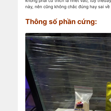
không phải cứ thích là nhét vào, tuy thếđâ
này, nên cũng không chắc đúng hay sai về 
Thông số phần cứng: