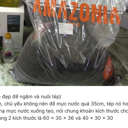
lệ đẹp để ngắm và nuôi tép)
bạn, chủ yếu không nên để mực nước quá 35cm, tép nó hơ
 hạ mực nước xuống tẹo, nói chung khoản kích thước ch
dùng 2 kích thước là 60 x 30 x 36 và 40 x 30 x 30