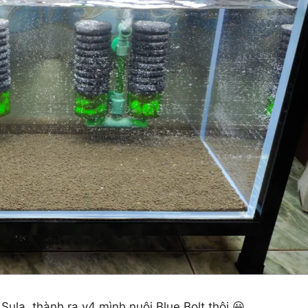
Sula, thành ra v4 mình nuôi Blue Bolt thôi
😀