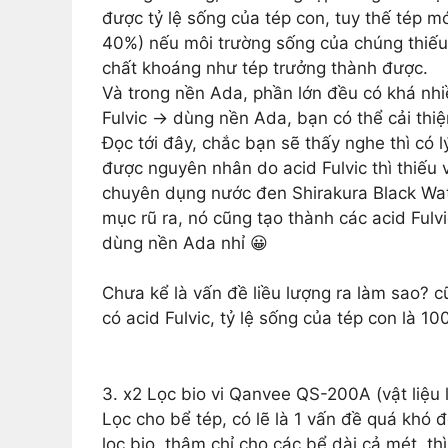
được tỷ lệ sống của tép con, tuy thế tép mớ
40%) nếu môi trường sống của chúng thiếu a
chất khoáng như tép trưởng thành được.
Và trong nền Ada, phần lớn đều có khá nhiề
Fulvic -> dùng nền Ada, bạn có thể cải thiệ
Đọc tới đây, chắc bạn sẽ thấy nghe thì có l
được nguyên nhân do
acid Fulvic thì thiếu
chuyên dụng nước đen Shirakura Black Water
mục rũ ra, nó cũng tạo thành các acid Fulvi
dùng nền Ada nhỉ 😀
Chưa kể là vấn đề liều lượng ra làm sao? c
có acid Fulvic, tỷ lệ sống của tép con là 10
3. x2 Lọc bio vi Qanvee QS-200A (vật liệu l
Lọc cho bể tép, có lẽ là 1 vấn đề quá khó đ
lọc bio, thậm chỉ cho các bể dài cả mét, t