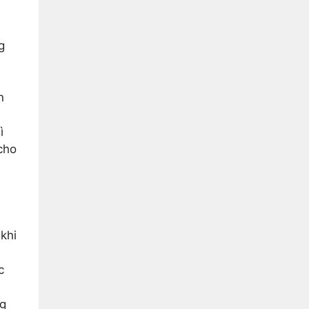
g
n
ì
cho
khi
c
ng