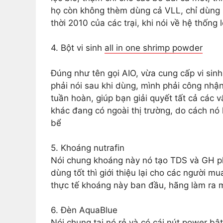
họ còn không thèm dùng cả VLL, chỉ dùng b
thời 2010 của các trại, khi nói về hệ thống
4. Bột vi sinh
all in one shrimp powder
Đúng như tên gọi AIO, vừa cung cấp vi sinh,
phải nói sau khi dùng, mình phải công nhận 
tuần hoàn, giúp bạn giải quyết tất cả các v
khác đang có ngoài thị trường, do cách nó h
bể
5. Khoáng nutrafin
Nói chung khoáng này nó tạo TDS và GH phù
dùng tốt thì giới thiệu lại cho các người m
thực tế khoáng này ban đầu, hãng làm ra m
6. Đèn AquaBlue
Nói chung tại nó rẻ và có cái nút power bật