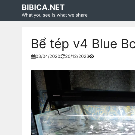
Skip
BIBICA.NET
to
What you see is what we share
content
Bể tép v4 Blue Bo
03/04/2020
20/12/2023

