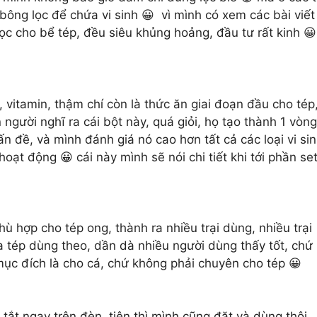
ông lọc để chứa vi sinh 😀 vì mình có xem các bài viết
 lọc cho bể tép, đều siêu khủng hoảng, đầu tư rất kinh 😀
 vitamin, thậm chí còn là thức ăn giai đoạn đầu cho tép
người nghĩ ra cái bột này, quá giỏi, họ tạo thành 1 vòng
ấn đề, và mình đánh giá nó cao hơn tất cả các loại vi si
oạt động 😀 cái này mình sẽ nói chi tiết khi tới phần se
 hợp cho tép ong, thành ra nhiều trại dùng, nhiều trại
ua tép dùng theo, dần dà nhiều người dùng thấy tốt, chứ
ục đích là cho cá, chứ không phải chuyên cho tép 😀
 tắt ngay trên đèn, tiện thì mình cũng đặt và dùng thôi