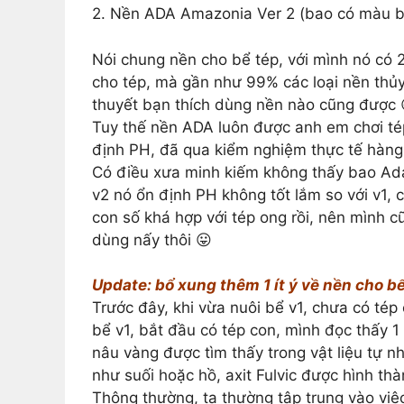
2. Nền ADA Amazonia Ver 2 (bao có màu b
Nói chung nền cho bể tép, với mình nó có 2
cho tép, mà gần như 99% các loại nền thủy 
thuyết bạn thích dùng nền nào cũng được 
Tuy thế nền ADA luôn được anh em chơi t
định PH, đã qua kiểm nghiệm thực tế hàng
Có điều xưa minh kiếm không thấy bao Ada
v2 nó ổn định PH không tốt lắm so với v1,
con số khá hợp với tép ong rồi, nên mình 
dùng nấy thôi 😛
Update: bổ xung thêm 1 ít ý về nền cho b
Trước đây, khi vừa nuôi bể v1, chưa có tép
bể v1, bắt đầu có tép con, mình đọc thấy 1
nâu vàng được tìm thấy trong vật liệu tự nh
như suối hoặc hồ, axit Fulvic được hình th
Thông thường, ta thường tập trung vào việc