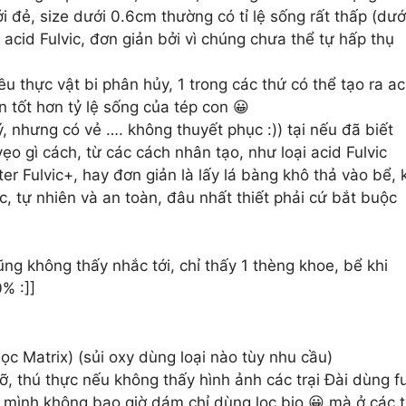
i đẻ, size dưới 0.6cm thường có tỉ lệ sống rất thấp (dướ
cid Fulvic, đơn giản bởi vì chúng chưa thể tự hấp thụ
u thực vật bi phân hủy, 1 trong các thứ có thể tạo ra ac
n tốt hơn tỷ lệ sống của tép con 😀
ý, nhưng có vẻ …. không thuyết phục :)) tại nếu đã biết
 vẹo gì cách, từ các cách nhân tạo, như loại acid Fulvic
 Fulvic+, hay đơn giản là lấy lá bàng khô thả vào bể, 
c, tự nhiên và an toàn, đâu nhất thiết phải cứ bắt buộc
ũng không thấy nhắc tới, chỉ thấy 1 thèng khoe, bể khi
0% :]]
ọc Matrix) (sủi oxy dùng loại nào tùy nhu cầu)
ỡ, thú thực nếu không thấy hình ảnh các trại Đài dùng fu
hì mình không bao giờ dám chỉ dùng lọc bio 😀 mà ở các t