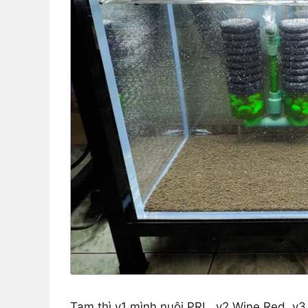
Tạm thì v1 mình nuôi PRL, v2 Wine Red, v3 