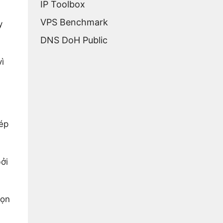
IP Toolbox
VPS Benchmark
y
DNS DoH Public
ì
tép
ởi
họn