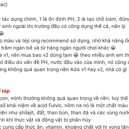
ạc)
 tác dụng chính, 1 là ổn định PH, 2 là tạo chỗ bám, đứn
sinh ngoài thị trường đều có công dụng thế cả, nên lý
😀
ép màu và tép ong recommend sử dụng, nhờ khả năng ổ
 trăm ngàn bể và từ hàng ngàn người chơi khác 😀
 v1, nên mua bao v2 dùng tạm 😀 theo nhiều anh em th
 có điều do vấn đề PH, nước đầu vào của mình, nó cũng 
cũng không quá quan trọng nền Ada v1 hay v2, nhà có gì
ể tép
 con, mình thường không quá quan trọng về nền, tuy thế 
 số khái niệm về acid Fulvic, nôm na nó là một chất màu
iên như shilajit, đất, than bùn, than đá và các vùng nướ
ành khi thực vật và động vật bị phân hủy
 cung cấp thức ăn, vitamin, khoáng chất với hi vọng tă