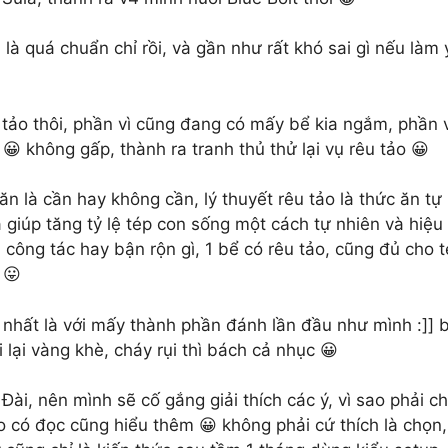
, là quá chuẩn chỉ rồi, và gần như rất khó sai gì nếu làm 
 tảo thôi, phần vì cũng đang có mấy bể kia ngắm, phần v
a
😀
không gấp, thành ra tranh thủ thử lại vụ rêu tảo
😀
ăn là cần hay không cần, lý thuyết rêu tảo là thức ăn tự
 giúp tăng tỷ lệ tép con sống một cách tự nhiên và hiệu
 công tác hay bận rộn gì, 1 bể có rêu tảo, cũng đủ cho 
g
😛
, nhất là với mấy thành phần đánh lần đầu như mình :]] b
 lại vàng khè, cháy rụi thì bách cả nhục
😀
Đài, nên mình sẽ cố gắng giải thích các ý, vì sao phải c
có đọc cũng hiểu thêm 😀 không phải cứ thích là chọn,